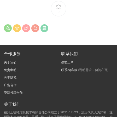
0
合作服务
联系我们
关于我们
提交工单
免责申明
联系qq客服
(说明需求，勿问在否)
关于隐私
广告合作
资源投稿合作
关于我们
福州正晓曦信息技术有限责任公司成立于2021-12-23，法定代表人为郑曦，注
册资本为100万元人民币，统一社会信用代码为91350102MA8UEWD80H，企