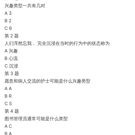
兴趣类型一共有几对
A 3
B 2
C 6
第 2 题
人们浑然忘我， 完全沉浸在当时的行为中的状态称为
A 兴趣
B 心流
C 沉浸
第 3 题
愿意和病人交流的护士可能是什么兴趣类型
A A
B R
C S
第 4 题
图书管理员通常可能是什么类型
A C
B A