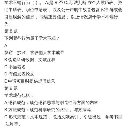
学术不端行为（ ）。 A.是 B.否 C.无 法判断 在个人履历表、资
助申请表、职位申请表， 以及公开声明中故意包含不准 确或会
引起误解的信息， 隐瞒重要信息， 以上情况属于学术不端行
为。
第 8 题
下列哪些行为属于学术不端？
A
剽窃、抄袭、篡改他人学术成果
B 伪造科研数据、文献注释
C 不当署名
D 有偿发表论文
E 申请项目时提供虚假信息
第 9 题
学术规范包括：
A 逻辑规范：规范逻辑思维与创造性等方面的内容
B 方法规范：规范科学研究的路径， 与方法等
C 形式规范：文本规范， 包括文献索引， 引证出处，参考书目
,注释等。