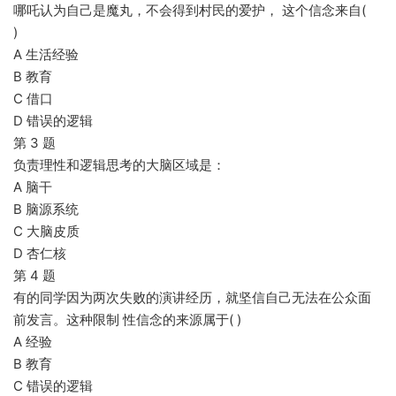
哪吒认为自己是魔丸，不会得到村民的爱护， 这个信念来自(
)
A 生活经验
B 教育
C 借口
D 错误的逻辑
第 3 题
负责理性和逻辑思考的大脑区域是：
A 脑干
B 脑源系统
C 大脑皮质
D 杏仁核
第 4 题
有的同学因为两次失败的演讲经历，就坚信自己无法在公众面
前发言。这种限制 性信念的来源属于( )
A 经验
B 教育
C 错误的逻辑