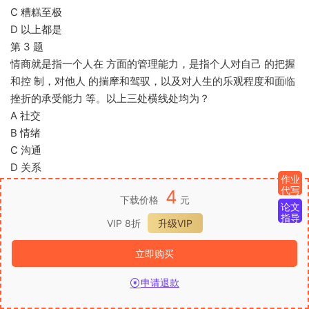
C 糟糕至极
D 以上都是
第 3 题
情商就是指一个人在 方面的管理能力，是指个人对自己 的把握
和控 制，对他人 的揣摩和驾驭，以及对人生的乐观程度和面临
挫折的承受能力 等。以上三处横线处均为？
A 社交
B 情绪
C 沟通
D 关系
作业
第 4 题
代写
4
下载价格
元
情绪管理的第一步往往是？
论文
指导
A 自我激励
VIP 8折
升级VIP
B 自我认知——察觉自己的情绪
C 合理发泄
立即购买
D 转移注意力
申请退款
第 5 题
首页
发现
VIP
我的
下列身体反应， 不属于应激条件下反应的是？