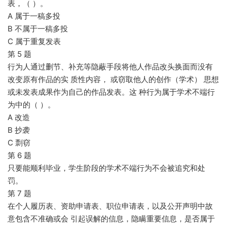
表，（ ）。
A 属于一稿多投
B 不属于一稿多投
C 属于重复发表
第 5 题
行为人通过删节、补充等隐蔽手段将他人作品改头换面而没有
改变原有作品的实 质性内容， 或窃取他人的创作（学术） 思想
或未发表成果作为自己的作品发表。这 种行为属于学术不端行
为中的（ ）。
A 改造
B 抄袭
C 剽窃
第 6 题
只要能顺利毕业，学生阶段的学术不端行为不会被追究和处
罚。
第 7 题
在个人履历表、资助申请表、职位申请表，以及公开声明中故
意包含不准确或会 引起误解的信息，隐瞒重要信息，是否属于