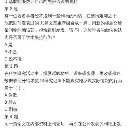
D 选取能够佐证自己的先验假设的资料
第 2 题
有一位著名学者经常遇到一些刊物的约稿，在盛情难却之下，
他把以前发表过的 几篇文章重新组合成一篇，用新的标题交给
某刊物的编辑部，很快得到发表。请 问，这位学者的做法你认
为是否属于学术失范行为？
A 是
B 不是
C 说不准
第 3 题
在科学研究活动中，操纵试验材料、设备或步骤，更改或省略
数据或部分结果使 得研究记录不能真实地反映实际情况的行为
属于（ ）。
A 伪造
B 篡改
C 剽窃
第 4 题
同一篇论文在内部资料上刊登后，再次在公开发表的刊物上发