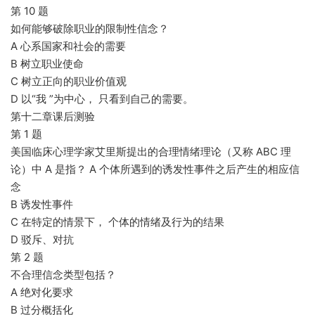
第 10 题
如何能够破除职业的限制性信念？
A 心系国家和社会的需要
B 树立职业使命
C 树立正向的职业价值观
D 以“我 ”为中心， 只看到自己的需要。
第十二章课后测验
第 1 题
美国临床心理学家艾里斯提出的合理情绪理论（又称 ABC 理
论）中 A 是指？ A 个体所遇到的诱发性事件之后产生的相应信
念
B 诱发性事件
C 在特定的情景下， 个体的情绪及行为的结果
D 驳斥、对抗
第 2 题
不合理信念类型包括？
A 绝对化要求
B 过分概括化