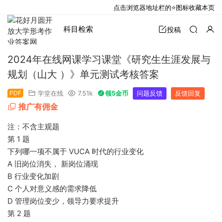
点击浏览器地址栏的⭐图标收藏本页
科目检索
投稿
2024年在线网课学习课堂《研究生生涯发展与
规划（山大 ）》单元测试考核答案
PDF
学堂在线
7.51k
领5金币
问题反馈
反馈回复
推广有佣金
注：不含主观题
第 1 题
下列哪一项不属于 VUCA 时代的行业变化
A 旧岗位消失， 新岗位涌现
B 行业变化加剧
C 个人对意义感的需求降低
D 管理岗位变少，领导力要求提升
第 2 题