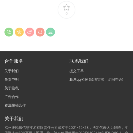
0
合作服务
联系我们
关于我们
提交工单
免责申明
联系qq客服
(说明需求，勿问在否)
关于隐私
广告合作
资源投稿合作
关于我们
福州正晓曦信息技术有限责任公司成立于2021-12-23，法定代表人为郑曦，注
册资本为100万元人民币，统一社会信用代码为91350102MA8UEWD80H，企