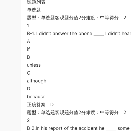
试题列表
及解析
u*******
登录了本站
6小时前
单选题
题型：单选题客观题分值2分难度：中等得分：2
1
B-1. I didn’t answer the phone _____ I didn’t hear 
A
if
B
unless
C
although
D
because
正确答案：D
题型：单选题客观题分值2分难度：中等得分：2
2
B-2.In his report of the accident he _____ some