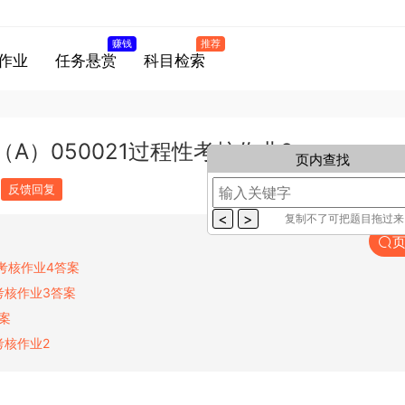
赚钱
推荐
作业
任务悬赏
科目检索
A）050021过程性考核作业2
页内查找
反馈回复
复制不了可把题目拖过
性考核作业4答案
考核作业3答案
答案
考核作业2