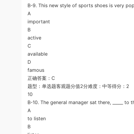
B-9. This new style of sports shoes is very popul
A
important
B
active
C
available
D
famous
正确答案：C
题型：单选题客观题分值2分难度：中等得分：2
10
B-10. The general manager sat there, _____ to 
A
to listen
B