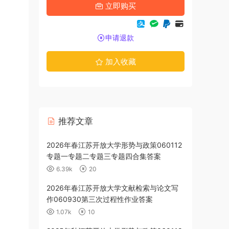
立即购买
申请退款
加入收藏
推荐文章
2026年春江苏开放大学形势与政策060112
2025年秋江
专题一专题二专题三专题四合集答案
专题一测试题
6.39k
20
2.55k
2026年春江苏开放大学文献检索与论文写
2025年秋江
作060930第三次过程性作业答案
业三答案
1.07k
10
2.42k