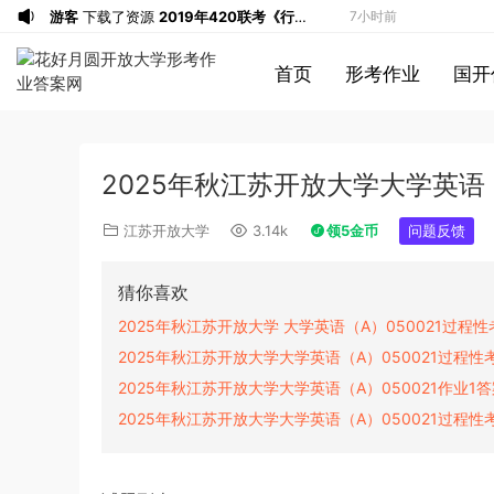
游客
下载了资源
2019年420联考《行
7小时前
测》真题（河南县级以上）答案及解析
a*******
投稿收入增加60块钱
7小时前
首页
形考作业
国开
a*******
购买了资源
代寫國立空中大學
7小时前
作業
u*******
签到打卡，获得1元奖励
8小时前
游客
下载了资源
2019年广东公务员考试
9小时前
2025年秋江苏开放大学大学英语（
《行测》真题（县级）答案及解析
游客
下载了资源
2004年广东公务员考试
9小时前
《行测》真题(下半年）答案及解析
u*******
下载了资源
順著大腦來生活：
10小时前
江苏开放大学
3.14k
领5金币
问题反馈
從起床到就寢，用大腦喜歡的模式，活出
u*******
下载了资源
順著大腦來生活：
10小时前
創意、健康與生產力的最高生活法
從起床到就寢，用大腦喜歡的模式，活出
u*******
购买了资源
順著大腦來生活：
10小时前
猜你喜欢
創意、健康與生產力的最高生活法
從起床到就寢，用大腦喜歡的模式，活出
a*******
投稿收入增加10块钱
10小时前
2025年秋江苏开放大学 大学英语（A）050021过程
創意、健康與生產力的最高生活法
u*******
加入了本站
10小时前
2025年秋江苏开放大学大学英语（A）050021过程性
游客
下载了资源
2021年公务员多省联考
2小时前
2025年秋江苏开放大学大学英语（A）050021作业1
《申论》题（广西B卷）及参考答案
1*******
登录了本站
5小时前
2025年秋江苏开放大学大学英语（A）050021过程性
游客
下载了资源
2015年黑龙江省公务员
6小时前
录用考试《行测》真题（公检法卷）答案
1*******
登录了本站
6小时前