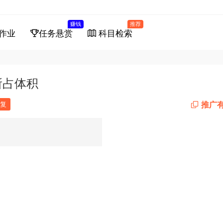
赚钱
推荐
作业
任务悬赏
科目检索
所占体积
推广
复