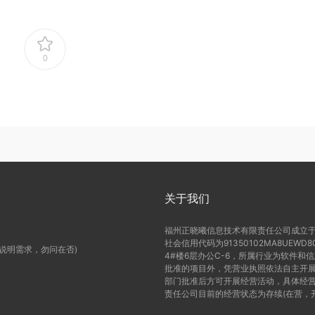
0
关于我们
福州正晓曦信息技术有限责任公司成立于2
社会信用代码为91350102MA8UE
(说明需求，勿问在否)
4#楼6层办公C-6，所属行业为软件和
批准的项目外，凭营业执照依法自主开展
部门批准后方可开展经营活动，具体经营
责任公司目前的经营状态为存续(在营，