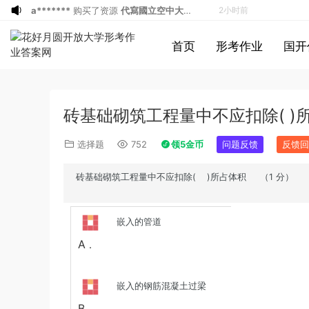
a*******
投稿收入增加60块钱
2小时前
u*******
签到打卡，获得1元奖励
3小时前
首页
形考作业
国开
游客
下载了资源
2019年广东公务员考试
4小时前
《行测》真题（县级）答案及解析
游客
下载了资源
2004年广东公务员考试
4小时前
《行测》真题(下半年）答案及解析
u*******
下载了资源
順著大腦來生活：
4小时前
砖基础砌筑工程量中不应扣除( )
從起床到就寢，用大腦喜歡的模式，活出
u*******
下载了资源
順著大腦來生活：
4小时前
創意、健康與生產力的最高生活法
從起床到就寢，用大腦喜歡的模式，活出
u*******
购买了资源
順著大腦來生活：
4小时前
选择题
752
领5金币
问题反馈
反馈回
創意、健康與生產力的最高生活法
從起床到就寢，用大腦喜歡的模式，活出
a*******
投稿收入增加10块钱
4小时前
創意、健康與生產力的最高生活法
u*******
加入了本站
4小时前
砖基础砌筑工程量中不应扣除
( )
（
1
所占体积
分）
u*******
加入了本站
4小时前
u*******
签到打卡，获得1元奖励
5小时前
嵌入的管道
游客
下载了资源
2015年黑龙江省公务员
12分钟前
A
．
录用考试《行测》真题（公检法卷）答案
1*******
登录了本站
37分钟前
及解析
u*******
登录了本站
52分钟前
嵌入的钢筋混凝土过梁
游客
下载了资源
2019年420联考《行
1小时前
B