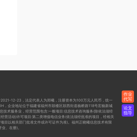
作业
代写
021-12-23，法定代表人为郑曦，注册资本为100万元人民币，统一
WD80H，企业地址位于福建省福州市鼓楼区鼓西街道杨桥路118号宏杨新城
论文
信息技术服务业，经营范围包含:一般项目:信息技术咨询服务(除依法须经
指导
经营活动)许可项目:第二类增值电信业务(依法须经批准的项目，经相关
项目以相关部门批准文件或许可证件为准)。福州正晓曦信息技术有限
开业、在册)。