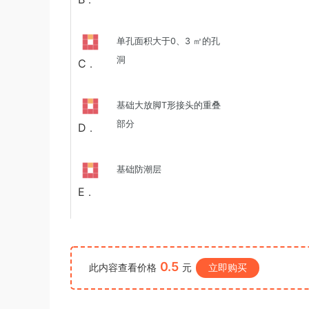
．
测》真题（河南县级以上）答案及解析
a*******
购买了资源
代寫國立空中大學
2小时前
作業
单孔面积大于
0
3
、
㎡的孔
洞
C
．
基础大放脚
T
形接头的重叠
部分
D
．
基础防潮层
E
．
0.5
此内容查看价格
元
立即购买