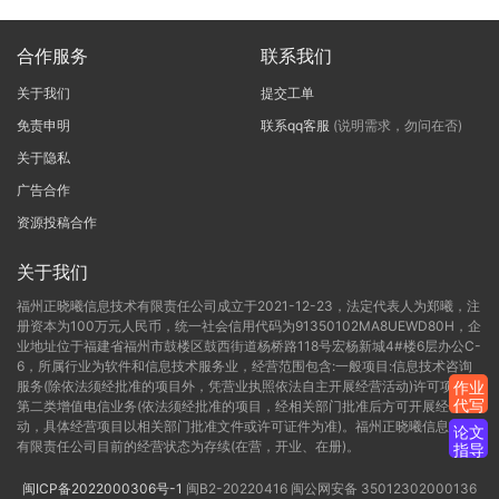
合作服务
联系我们
关于我们
提交工单
免责申明
联系qq客服
(说明需求，勿问在否)
关于隐私
广告合作
资源投稿合作
关于我们
福州正晓曦信息技术有限责任公司成立于2021-12-23，法定代表人为郑曦，注
册资本为100万元人民币，统一社会信用代码为91350102MA8UEWD80H，企
业地址位于福建省福州市鼓楼区鼓西街道杨桥路118号宏杨新城4#楼6层办公C-
6，所属行业为软件和信息技术服务业，经营范围包含:一般项目:信息技术咨询
服务(除依法须经批准的项目外，凭营业执照依法自主开展经营活动)许可项目:
作业
代写
第二类增值电信业务(依法须经批准的项目，经相关部门批准后方可开展经营活
动，具体经营项目以相关部门批准文件或许可证件为准)。福州正晓曦信息技术
论文
有限责任公司目前的经营状态为存续(在营，开业、在册)。
指导
闽ICP备2022000306号-1
闽B2-20220416
闽公网安备 35012302000136