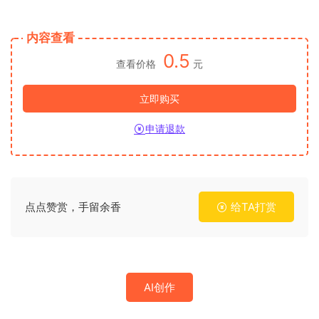
内容查看
0.5
查看价格
元
立即购买
申请退款
点点赞赏，手留余香
给TA打赏
AI创作