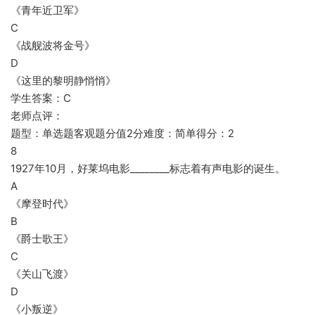
《青年近卫军》
C
《战舰波将金号》
D
《这里的黎明静悄悄》
学生答案：C
老师点评：
题型：单选题客观题分值2分难度：简单得分：2
8
1927年10月，好莱坞电影________标志着有声电影的诞生。
A
《摩登时代》
B
《爵士歌王》
C
《关山飞渡》
D
《小叛逆》