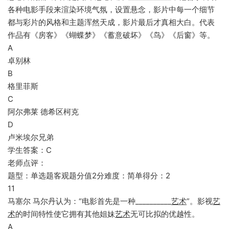
各种电影手段来渲染环境气氛，设置悬念，影片中每一个细节
都与彩片的风格和主题浑然天成，影片最后才真相大白。代表
作品有《房客》《蝴蝶梦》《蓄意破坏》《鸟》《后窗》等。
A
卓别林
B
格里菲斯
C
阿尔弗莱 德希区柯克
D
卢米埃尔兄弟
学生答案：C
老师点评：
题型：单选题客观题分值2分难度：简单得分：2
11
马塞尔 马尔丹认为：“电影首先是一种__________
艺术
”。影视
艺
术
的时间特性使它拥有其他姐妹
艺术
无可比拟的优越性。
A