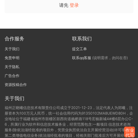
请先
登录
合作服务
联系我们
关于我们
提交工单
免责申明
联系qq客服
(说明需求，勿问在否)
关于隐私
广告合作
资源投稿合作
关于我们
福州正晓曦信息技术有限责任公司成立于2021-12-23，法定代表人为郑曦，注
册资本为100万元人民币，统一社会信用代码为91350102MA8UEWD80H，企
业地址位于福建省福州市鼓楼区鼓西街道杨桥路118号宏杨新城4#楼6层办公C-
6，所属行业为软件和信息技术服务业，经营范围包含:一般项目:信息技术咨询
服务(除依法须经批准的项目外，凭营业执照依法自主开展经营活动)许可项目:
作业
代写
第二类增值电信业务(依法须经批准的项目，经相关部门批准后方可开展经营活