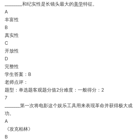
________和纪实性是长镜头最大的
美学
特征。
A
丰富性
B
真实性
C
开放性
D
完整性
学生答案：B
老师点评：
题型：单选题客观题分值2分难度：一般得分：2
7
_______第一次将电影这个娱乐工具用来表现革命并获得极大成
功。
A
《攻克柏林》
B