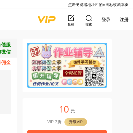
点击浏览器地址栏的⭐图标收藏本页
登录
注册
投稿
搜索
有偿服
加微信
有佣金
10
元
VIP 7折
升级VIP