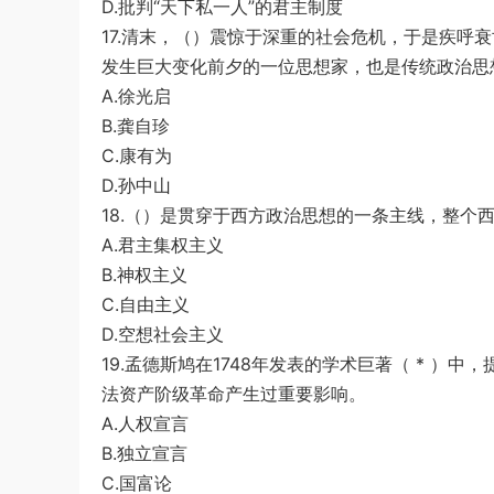
D.批判“天下私一人”的君主制度
17.清末，（）震惊于深重的社会危机，于是疾呼
发生巨大变化前夕的一位思想家，也是传统政治思
A.徐光启
B.龚自珍
C.康有为
D.孙中山
18.（）是贯穿于西方政治思想的一条主线，整个
A.君主集权主义
B.神权主义
C.自由主义
D.空想社会主义
19.孟德斯鸠在1748年发表的学术巨著（ * 
法资产阶级革命产生过重要影响。
A.人权宣言
B.独立宣言
C.国富论