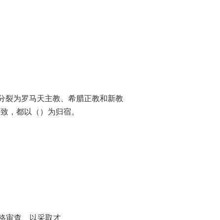
会分裂为罗马天主教、希腊正教和新教
一致，都以（）为归宿。
严格审查、以采取才