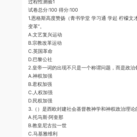
过程性测验1
游客
下载了资源
2019年420联考《行
1小时前
试卷总分:100 得分:100
测》真题（河南县级以上）答案及解析
1.恩格斯高度赞扬（青书学堂 学习通 学起 柠檬
变革”。
A.文艺复兴运动
B.宗教改革运动
C.英国革命
D.巴黎公社
2.皇帝一词的出现不只是一个称谓问题，而是政治
A.神权加强
B.君权加强
C.人权加强
D.民权加强
3.（）是西欧封建社会基督教神学和神权政治理
A.托马斯·阿奎那
B.教皇尼古拉一世
C.马基雅维利