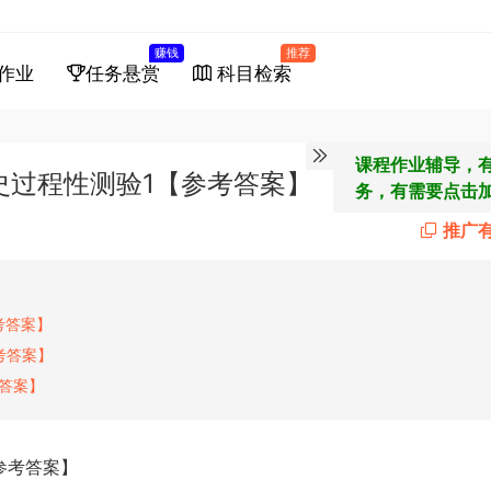
赚钱
推荐
作业
任务悬赏
科目检索
课程作业辅导，
史过程性测验1【参考答案】
务，有需要点击
推广
考答案】
考答案】
答案】
参考答案】