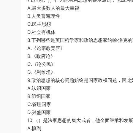
7.边沁把（）作为他功利思想的根本原则，也成为
A.最大多数人的最大幸福
B.人类普遍理性
C.民主思想
D.社会有机体
8.下列哪些是英国哲学家和政治思想家约翰·洛克
A.《论宗教宽容》
B.《政府论》
C.《论公民》
D.《利维坦》
9.政治思想的核心问题始终是国家政权问题，因
A.认识国家
B.组织国家
C.管理国家
D.兴盛国家
10.（）是法家思想的集大成者，他全面继承和发
A.慎到