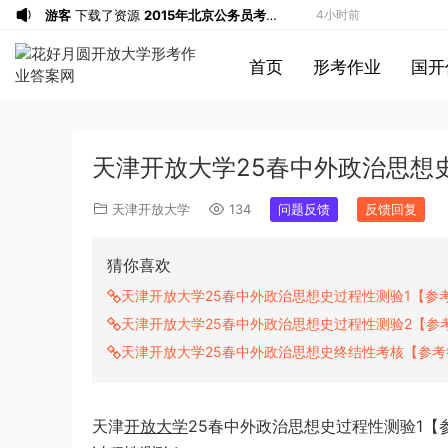
游客
下载了资源
2015年北京公务员考试
4小时前
《行测》卷参考答案及解析
游客
下载了资源
2019年420联考《申
7小时前
首页
形考作业
国开
论》真题（黑龙江县乡卷）及答案
u*******
登录了本站
7小时前
u*******
登录了本站
7小时前
u*******
登录了本站
7小时前
天津开放大学25春中外政治思想
u*******
登录了本站
7小时前
u*******
登录了本站
7小时前
天津开放大学
134
问题反馈
反馈回复
u*******
登录了本站
7小时前
游客
下载了资源
2021年0327安徽公务
8小时前
猜你喜欢
员考试《行测》真题答案及解析
u*******
签到打卡，获得1元奖励
9小时前
天津开放大学25春中外政治思想史过程性测验1【参
游客
下载了资源
2021年北京公务员考试
10小时前
天津开放大学25春中外政治思想史过程性测验2【参
《行测》真题（区级及以上）参考答案及
游客
下载了资源
2017年422公务员联考
11小时前
天津开放大学25春中外政治思想史终结性考核【参考
解析
《申论》真题及参考答案（黑龙江省市
游客
下载了资源
2016年重庆市公务员考
20分钟前
卷）
试《行测》真题（下半年卷）答案及解析
游客
下载了资源
2022年北京公务员考试
30分钟前
天津
开放大学
25春中外政治思想史过程性测验1【
行测试题答案解析
u*******
签到打卡，获得1元奖励
45分钟前