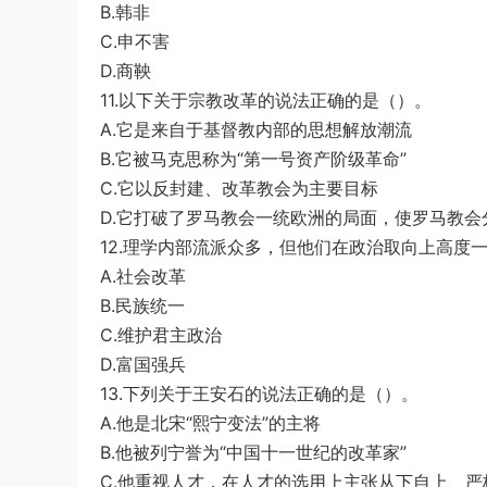
B.韩非
C.申不害
D.商鞅
11.以下关于宗教改革的说法正确的是（）。
A.它是来自于基督教内部的思想解放潮流
B.它被马克思称为“第一号资产阶级革命”
C.它以反封建、改革教会为主要目标
D.它打破了罗马教会一统欧洲的局面，使罗马教
12.理学内部流派众多，但他们在政治取向上高度
A.社会改革
B.民族统一
C.维护君主政治
D.富国强兵
13.下列关于王安石的说法正确的是（）。
A.他是北宋“熙宁变法”的主将
B.他被列宁誉为“中国十一世纪的改革家”
C.他重视人才，在人才的选用上主张从下自上、