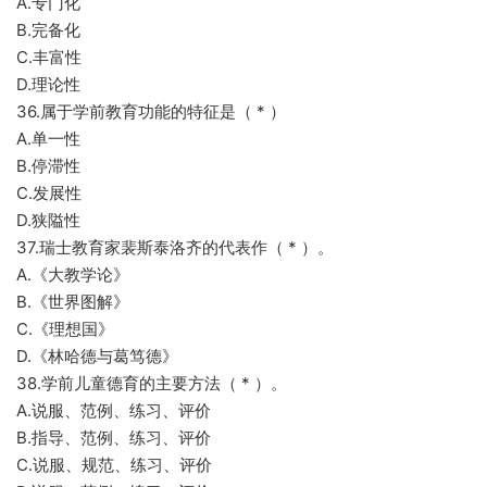
A.专门化
B.完备化
C.丰富性
D.理论性
36.属于学前教育功能的特征是（ * ）
A.单一性
B.停滞性
C.发展性
D.狭隘性
37.瑞士教育家裴斯泰洛齐的代表作（ * ）。
A.《大教学论》
B.《世界图解》
C.《理想国》
D.《林哈德与葛笃德》
38.学前儿童德育的主要方法（ * ）。
A.说服、范例、练习、评价
B.指导、范例、练习、评价
C.说服、规范、练习、评价