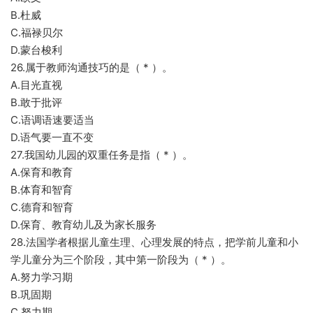
B.杜威
C.福禄贝尔
D.蒙台梭利
26.属于教师沟通技巧的是（ * ）。
A.目光直视
B.敢于批评
C.语调语速要适当
D.语气要一直不变
27.我国幼儿园的双重任务是指（ * ）。
A.保育和教育
B.体育和智育
C.德育和智育
D.保育、教育幼儿及为家长服务
28.法国学者根据儿童生理、心理发展的特点，把学前儿童和小
学儿童分为三个阶段，其中第一阶段为（ * ）。
A.努力学习期
B.巩固期
C.努力期