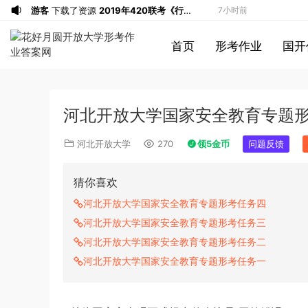
游客
下载了资源
2019年420联考《行
7小时前
测》真题（河南县级以上）答案及解析
u*******
签到打卡，获得1元奖励
7小时前
首页
形考作业
国开
游客
下载了资源
2013年广东公务员考试
7小时前
《行测》三卷答案及解析
游客
下载了资源
2015年河南公务员考试
7小时前
《行测》真题答案及解析
u*******
签到打卡，获得1元奖励
10小时前
河北开放大学国家安全教育专题
u*******
登录了本站
10小时前
u*******
签到打卡，获得1元奖励
10小时前
河北开放大学
270
领5金币
问题反馈
u*******
登录了本站
10小时前
u*******
登录了本站
10小时前
猜你喜欢
游客
下载了资源
2022年下半年教师资格
26分钟前
河北开放大学国家安全教育专题形考任务四
证考试《综合素质》（小学）解析
游客
下载了资源
2013年下半年教师资格
36分钟前
河北开放大学国家安全教育专题形考任务三
证考试《教育知识与能力》（中学）真题
游客
下载了资源
2018年下半年教师资格
40分钟前
河北开放大学国家安全教育专题形考任务二
（解析）
证考试《初中化学》题解析
游客
下载了资源
2015年上半年教师资格
3小时前
河北开放大学国家安全教育专题形考任务一
证考试《初中英语》真题解析
游客
下载了资源
2014年下半年教师资格
4小时前
证考试《教育知识与能力》（中学）真题
u*******
签到打卡，获得1元奖励
5小时前