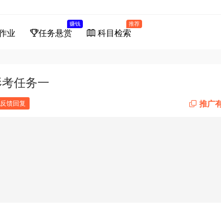
赚钱
推荐
作业
任务悬赏
科目检索
形考任务一
推广
反馈回复