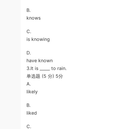
B.
knows
C.
is knowing
D.
have known
3.It is _____ to rain.
单选题 (5 分) 5分
A.
likely
B.
liked
C.