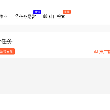
赚钱
推荐
作业
任务悬赏
科目检索
考任务一
推广
反馈回复