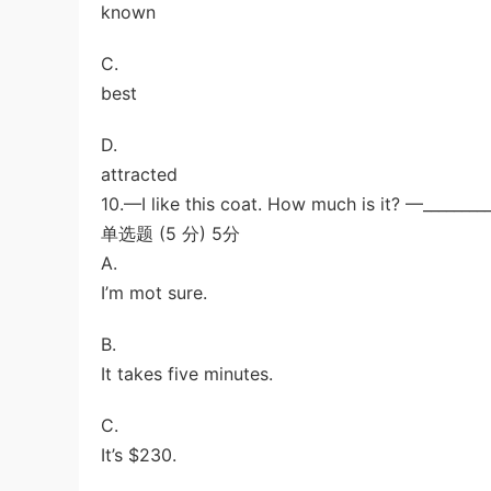
known
C.
best
D.
attracted
10.—I like this coat. How much is it? —_________
单选题 (5 分) 5分
A.
I’m mot sure.
B.
It takes five minutes.
C.
It’s $230.