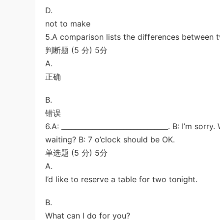
D.
not to make
5.A comparison lists the differences between 
判断题 (5 分) 5分
A.
正确
B.
错误
6.A: _______________________________. B: I’m sor
waiting? B: 7 o’clock should be OK.
单选题 (5 分) 5分
A.
I’d like to reserve a table for two tonight.
B.
What can I do for you?