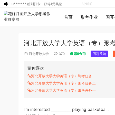
u*******
签到打卡，获得1元奖励
4小时前
游客
下载了资源
2019年420联考《行
7小时前
首页
形考作业
国开
测》真题（河南县级以上）答案及解析
游客
下载了资源
2020年0726浙江公务
7小时前
员考试《行测》真题（B卷）参考答案及
游客
下载了资源
2022年北京公务员考试
7小时前
解析
行测试题答案解析
u*******
签到打卡，获得1元奖励
7小时前
河北开放大学大学英语（专）形
u*******
登录了本站
8小时前
游客
下载了资源
2013年广东公务员考试
8小时前
河北开放大学
370
领5金币
问题反馈
《行测》三卷答案及解析
游客
下载了资源
2015年黑龙江公务员考
8小时前
试《申论》及参考答案（公检法B）
游客
下载了资源
2007年黑龙江公务员考
9小时前
猜你喜欢
试《行测》卷（B）及参考答案（无解
游客
下载了资源
2016年下半年教师资格
9小时前
河北开放大学大学英语（专）终考任务
析，不建议做）
证考试《初中历史》题（解析）
a*******
登录了本站
10小时前
河北开放大学大学英语（专）形考任务二
游客
下载了资源
2019年浙江公务员考试
6分钟前
河北开放大学大学英语（专）形考任务一
《申论》真题（B卷）及参考答案
游客
下载了资源
2015年黑龙江省公务员
29分钟前
录用考试《行测》真题（边远地区卷）答
游客
下载了资源
2021年北京公务员考试
47分钟前
I’m interested ___________ playing basketball.
案及解析
《行测》真题（区级及以上）参考答案及
u*******
签到打卡，获得1元奖励
2小时前