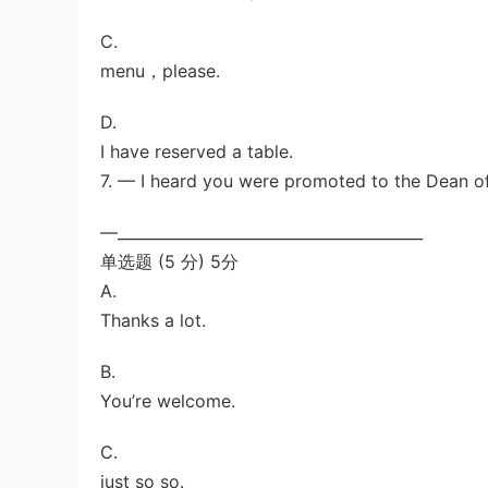
C.
menu，please.
D.
I have reserved a table.
7. — I heard you were promoted to the Dean o
—________________________________________
单选题 (5 分) 5分
A.
Thanks a lot.
B.
You’re welcome.
C.
just so so.