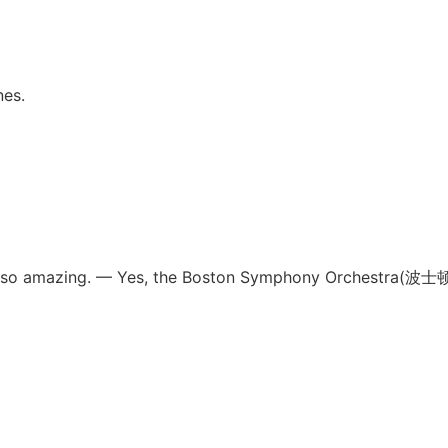
nes.
t’s so amazing. — Yes, the Boston Symphony Orchestra(波