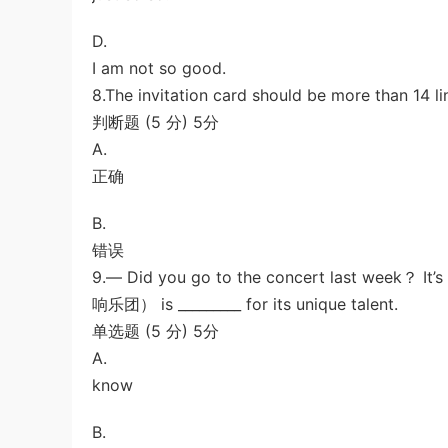
D.
I am not so good.
8.The invitation card should be more than 14 li
判断题 (5 分) 5分
A.
正确
B.
错误
9.— Did you go to the concert last week？ I
响乐团） is _________ for its unique talent.
单选题 (5 分) 5分
A.
know
B.