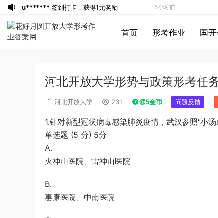
u*******
签到打卡，获得1元奖励
5小时前
u*******
签到打卡，获得1元奖励
5小时前
首页
形考作业
国开
游客
下载了资源
2019年广东公务员考试
5小时前
《行测》真题（县级）答案及解析
u*******
签到打卡，获得1元奖励
6小时前
游客
下载了资源
2016年0423浙江公务
7小时前
河北开放大学形势与政策形考任
员考试《行测》真题（A卷）参考答案及
游客
下载了资源
2016年重庆市公务员考
8小时前
解析
试《行测》真题（下半年卷）答案及解析
游客
下载了资源
2021年公务员多省联考
10小时前
河北开放大学
231
领5金币
问题反馈
《申论》题（河南乡镇卷）及参考答案
游客
下载了资源
2017年下半年教师资格
11小时前
1.针对新型冠状病毒感染肺炎疫情，武汉参照“小
证考试《综合素质》（小学）解析
u*******
签到打卡，获得1元奖励
11小时前
单选题 (5 分) 5分
游客
下载了资源
2013年广东公务员考试
12小时前
A.
《行测》三卷答案及解析
u*******
签到打卡，获得1元奖励
12小时前
火神山医院、雷神山医院
u*******
登录了本站
12小时前
u*******
签到打卡，获得1元奖励
2小时前
B.
惠康医院、中南医院
u*******
签到打卡，获得1元奖励
2小时前
u*******
签到打卡，获得1元奖励
3小时前