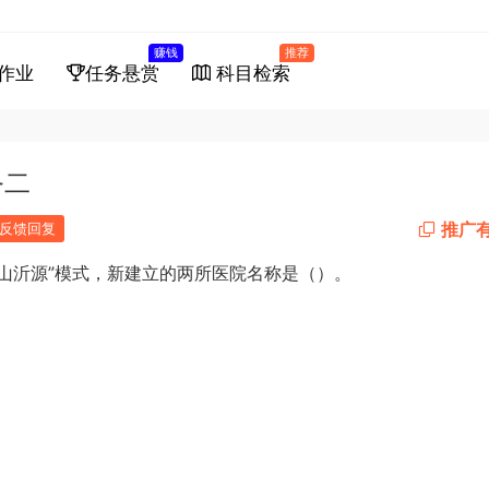
赚钱
推荐
作业
任务悬赏
科目检索
务二
推广
反馈回复
汤山沂源”模式，新建立的两所医院名称是（）。