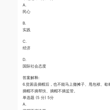
A.
民心
B.
实践
C.
经济
D.
国际社会态度
答案解释:
6.贫困县摘帽后，也不能马上撤摊子、甩包袱、歇
摘帽不摘帮扶、摘帽不摘监管。
单选题 (5 分) 5分
A.