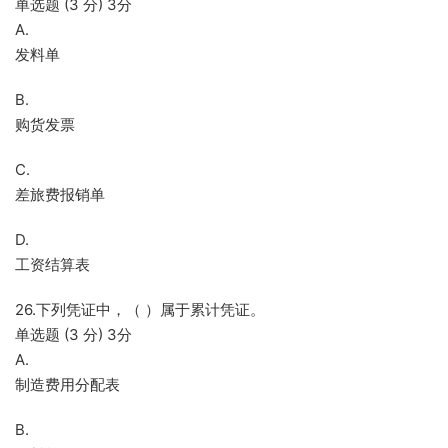
单选题 (3 分) 3分
A.
发料单
B.
购货发票
C.
差旅费报销单
D.
工资结算表
26.下列凭证中，（ ）属于累计凭证。
单选题 (3 分) 3分
A.
制造费用分配表
B.