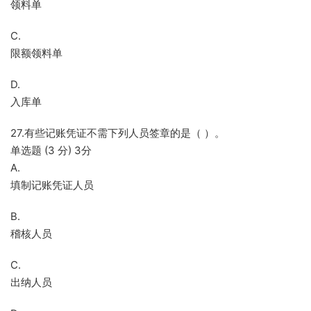
领料单
C.
限额领料单
D.
入库单
27.有些记账凭证不需下列人员签章的是（ ）。
单选题 (3 分) 3分
A.
填制记账凭证人员
B.
稽核人员
C.
出纳人员