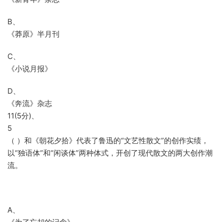
B、
《莽原》半月刊
C、
《小说月报》
D、
《奔流》杂志
11(5分)、
5
（ ）和《朝花夕拾》代表了鲁迅的“文艺性散文”的创作实绩，
以“独语体”和“闲谈体”两种体式，开创了现代散文的两大创作潮
流。
A、