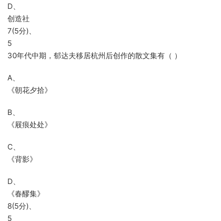
D、
创造社
7(5分)、
5
30年代中期，郁达夫移居杭州后创作的散文集有（ ）
A、
《朝花夕拾》
B、
《屐痕处处》
C、
《背影》
D、
《春醪集》
8(5分)、
5