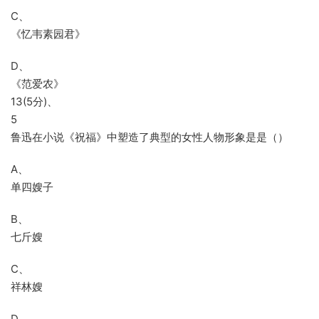
C、
《忆韦素园君》
D、
《范爱农》
13(5分)、
5
鲁迅在小说《祝福》中塑造了典型的女性人物形象是是（）
A、
单四嫂子
B、
七斤嫂
C、
祥林嫂
D、