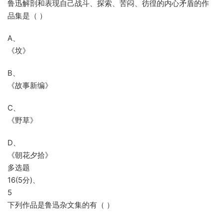
鲁迅解剖和表现自己战斗、探索、苦闷、彷徨的内心矛盾的作
品集是（ ）
A、
《坟》
B、
《故事新编》
C、
《野草》
D、
《朝花夕拾》
多选题
16(5分)、
5
下列作品是鲁迅杂文集的有（ ）