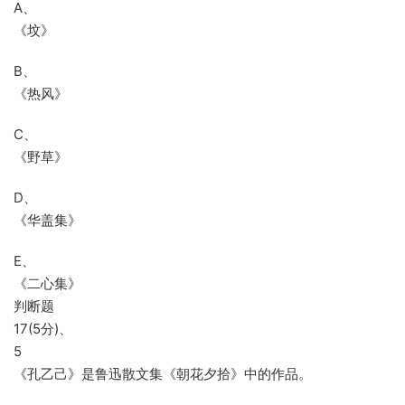
A、
《坟》
B、
《热风》
C、
《野草》
D、
《华盖集》
E、
《二心集》
判断题
17(5分)、
5
《孔乙己》是鲁迅散文集《朝花夕拾》中的作品。