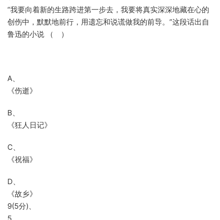
“我要向着新的生路跨进第一步去，我要将真实深深地藏在心的
创伤中，默默地前行，用遗忘和说谎做我的前导。”这段话出自
鲁迅的小说 （ ）
A、
《伤逝》
B、
《狂人日记》
C、
《祝福》
D、
《故乡》
9(5分)、
5