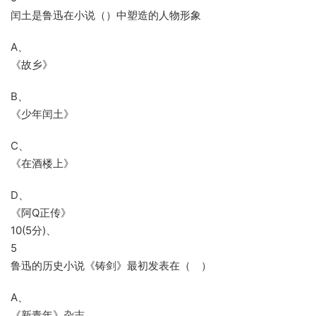
闰土是鲁迅在小说（）中塑造的人物形象
A、
《故乡》
B、
《少年闰土》
C、
《在酒楼上》
D、
《阿Q正传》
10(5分)、
5
鲁迅的历史小说《铸剑》最初发表在（ ）
A、
《新青年》杂志