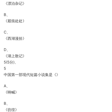
《漂泊杂记》
B、
《屐痕处处》
C、
《西湖漫拾》
D、
《湖上散记》
5(5分)、
5
中国第一部现代短篇小说集是《》
A、
《呐喊》
B、
《彷徨》