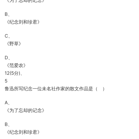
《为了忘却的记念》
B、
《纪念刘和珍君》
C、
《野草》
D、
《范爱农》
12(5分)、
5
鲁迅所写纪念一位未名社作家的散文作品是（ ）
A、
《为了忘却的记念》
B、
《纪念刘和珍君》