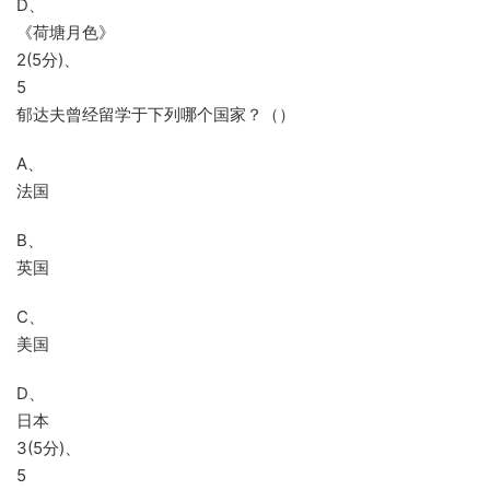
D、
《荷塘月色》
2(5分)、
5
郁达夫曾经留学于下列哪个国家？（）
A、
法国
B、
英国
C、
美国
D、
日本
3(5分)、
5