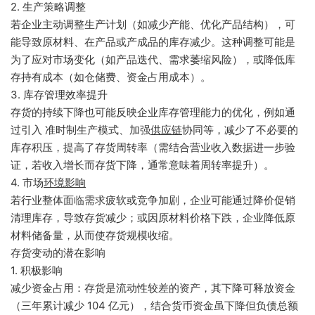
2. 生产策略调整
若企业主动调整生产计划（如减少产能、优化产品结构），可
能导致原材料、在产品或产成品的库存减少。这种调整可能是
为了应对市场变化（如产品迭代、需求萎缩风险），或降低库
存持有成本（如仓储费、资金占用成本）。
3. 库存管理效率提升
存货的持续下降也可能反映企业库存管理能力的优化，例如通
过引入 准时制生产模式、加强
供应链
协同等，减少了不必要的
库存积压，提高了存货周转率（需结合营业收入数据进一步验
证，若收入增长而存货下降，通常意味着周转率提升）。
4. 市场
环境影响
若行业整体面临需求疲软或竞争加剧，企业可能通过降价促销
清理库存，导致存货减少；或因原材料价格下跌，企业降低原
材料储备量，从而使存货规模收缩。
存货变动的潜在影响
1. 积极影响
减少资金占用：存货是流动性较差的资产，其下降可释放资金
（三年累计减少 104 亿元），结合货币资金虽下降但负债总额