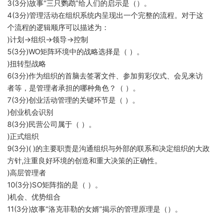
3(3分)故事“三只鹦鹉”给人们的启示是（）。
4(3分)管理活动在组织系统内呈现出一个完整的流程。对于这
个流程的逻辑顺序可以描述为：
)计划→组织→领导→控制
5(3分)WO矩阵环境中的战略选择是（ ）。
)扭转型战略
6(3分)作为组织的首脑去签署文件、参加剪彩仪式、会见来访
者等，是管理者承担的哪种角色？（ ）。
7(3分)创业活动管理的关键环节是（ ）。
)创业机会识别
8(3分)民营公司属于（ ）。
)正式组织
9(3分)( )的主要职责是沟通组织与外部的联系和决定组织的大政
方针,注重良好环境的创造和重大决策的正确性。
)高层管理者
10(3分)SO矩阵指的是（ ）。
)机会、优势组合
11(3分)故事“洛克菲勒的女婿”揭示的管理原理是（）。