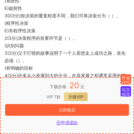
)系统性
E)超前性
30(3分)按决策的重复程度不同，我们可将决策分为（ ）。
)程序性决策
E)非程序性决策
2(3分)决策程序的首要环节是（ ）。
)识别问题
3(3分)父子打猎的故事说明了一个人若想走上成功之路，首先
必须（）。
)有明确的目标
4(3分)许多从小发展到大的企业，在其发展之初通常采用的是
作业
代写
直线制形式的组织结构，这种组织结构所具有的最大优点是（
20
下载价格
元
论文
）。
指导
VIP 7折
升级VIP
)命令统一、指挥灵活、决策迅速、管理效率较高
5(3分)在管理方格图中，9.9型的领导风格是（ ）。
立即购买
)团队型
7(3分)故事“饿死的蚱蜢”揭示了哪项管理职能的重要性？
申请退款
)计划
首页
发现
VIP
我的