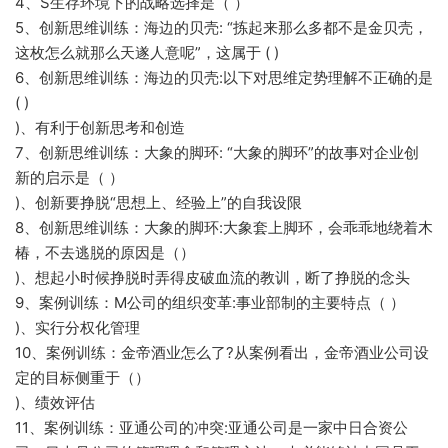
4、S生存环境下的战略选择是（ ）
5、创新思维训练：海边的贝壳: “拣起来那么多都不是金贝壳，
这枚怎么就那么天遂人意呢”，这属于 ( )
6、创新思维训练：海边的贝壳:以下对思维定势理解不正确的是
( )
)、有利于创新思考和创造
7、创新思维训练：大象的脚环: “大象的脚环”的故事对企业创
新的启示是（ ）
)、创新要挣脱“思想上、经验上”的自我设限
8、创新思维训练：大象的脚环:大象套上脚环，会乖乖地绕着木
椿，不去逃脱的原因是（）
)、想起小时候挣脱时弄得皮破血流的教训，断了挣脱的念头
9、案例训练：M公司的组织变革:事业部制的主要特点（ ）
)、实行分权化管理
10、案例训练：金帝酒业怎么了?从案例看出，金帝酒业公司设
定的目标侧重于（）
)、绩效评估
11、案例训练：亚通公司的冲突:亚通公司是一家中日合资公