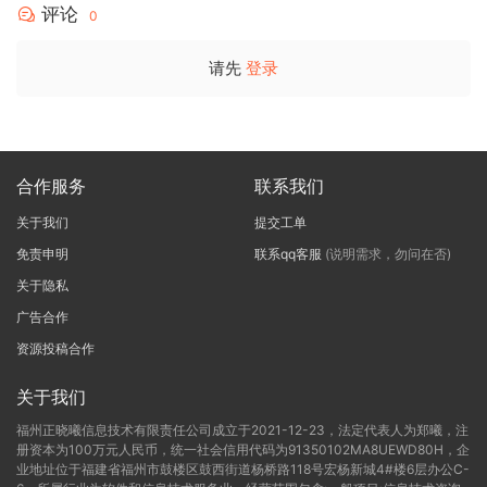
评论
0
请先
登录
合作服务
联系我们
关于我们
提交工单
免责申明
联系qq客服
(说明需求，勿问在否)
关于隐私
广告合作
资源投稿合作
关于我们
福州正晓曦信息技术有限责任公司成立于2021-12-23，法定代表人为郑曦，注
册资本为100万元人民币，统一社会信用代码为91350102MA8UEWD80H，企
业地址位于福建省福州市鼓楼区鼓西街道杨桥路118号宏杨新城4#楼6层办公C-