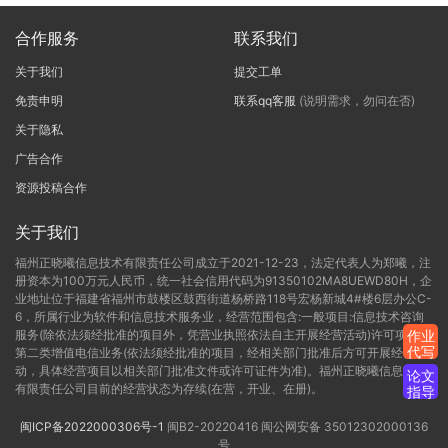
合作服务
联系我们
关于我们
提交工单
免责申明
联系qq客服
(说明需求，勿问在否)
关于隐私
广告合作
资源投稿合作
关于我们
福州正晓曦信息技术有限责任公司成立于2021-12-23，法定代表人为郑曦，注
册资本为100万元人民币，统一社会信用代码为91350102MA8UEWD80H，企
业地址位于福建省福州市鼓楼区鼓西街道杨桥路118号宏杨新城4#楼6层办公C-
6，所属行业为软件和信息技术服务业，经营范围包含:一般项目:信息技术咨询
服务(除依法须经批准的项目外，凭营业执照依法自主开展经营活动)许可项目:
作业
代写
第二类增值电信业务(依法须经批准的项目，经相关部门批准后方可开展经营活
动，具体经营项目以相关部门批准文件或许可证件为准)。福州正晓曦信息技术
论文
有限责任公司目前的经营状态为存续(在营，开业、在册)。
指导
闽ICP备2022000306号-1
闽B2-20220416
闽公网安备 35012302000136
号