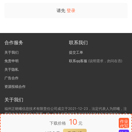
请先
登录
合作服务
联系我们
关于我们
提交工单
免责申明
联系qq客服
(说明需求，勿问在否)
关于隐私
广告合作
资源投稿合作
关于我们
福州正晓曦信息技术有限责任公司成立于2021-12-23，法定代表人为郑曦，注
册资本为100万元人民币，统一社会信用代码为91350102MA8UEWD80H，企
业地址位于福建省福州市鼓楼区鼓西街道杨桥路118号宏杨新城4#楼6层办公C-
10
作业
下载价格
元
6，所属行业为软件和信息技术服务业，经营范围包含:一般项目:信息技术咨询
代写
服务(除依法须经批准的项目外，凭营业执照依法自主开展经营活动)许可项目: