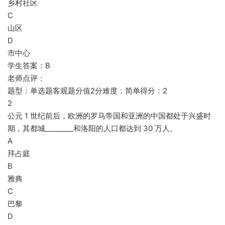
乡村社区
C
山区
D
市中心
学生答案：B
老师点评：
题型：单选题客观题分值2分难度：简单得分：2
2
公元 1 世纪前后，欧洲的罗马帝国和亚洲的中国都处于兴盛时
期，其都城________和洛阳的人口都达到 30 万人。
A
拜占庭
B
雅典
C
巴黎
D