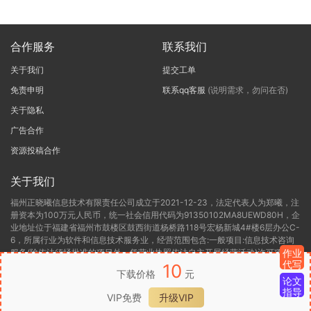
合作服务
联系我们
关于我们
提交工单
免责申明
联系qq客服
(说明需求，勿问在否)
关于隐私
广告合作
资源投稿合作
关于我们
福州正晓曦信息技术有限责任公司成立于2021-12-23，法定代表人为郑曦，注
册资本为100万元人民币，统一社会信用代码为91350102MA8UEWD80H，企
业地址位于福建省福州市鼓楼区鼓西街道杨桥路118号宏杨新城4#楼6层办公C-
6，所属行业为软件和信息技术服务业，经营范围包含:一般项目:信息技术咨询
服务(除依法须经批准的项目外，凭营业执照依法自主开展经营活动)许可项目:
作业
代写
第二类增值电信业务(依法须经批准的项目，经相关部门批准后方可开展经营活
10
下载价格
元
动，具体经营项目以相关部门批准文件或许可证件为准)。福州正晓曦信息技术
论文
有限责任公司目前的经营状态为存续(在营，开业、在册)。
指导
VIP免费
升级VIP