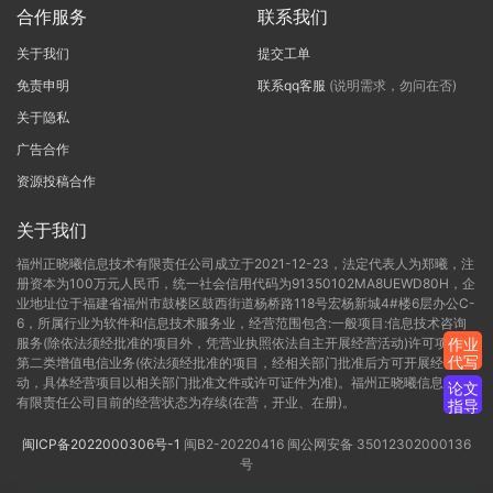
合作服务
联系我们
关于我们
提交工单
免责申明
联系qq客服
(说明需求，勿问在否)
关于隐私
广告合作
资源投稿合作
关于我们
福州正晓曦信息技术有限责任公司成立于2021-12-23，法定代表人为郑曦，注
册资本为100万元人民币，统一社会信用代码为91350102MA8UEWD80H，企
业地址位于福建省福州市鼓楼区鼓西街道杨桥路118号宏杨新城4#楼6层办公C-
6，所属行业为软件和信息技术服务业，经营范围包含:一般项目:信息技术咨询
服务(除依法须经批准的项目外，凭营业执照依法自主开展经营活动)许可项目:
作业
代写
第二类增值电信业务(依法须经批准的项目，经相关部门批准后方可开展经营活
动，具体经营项目以相关部门批准文件或许可证件为准)。福州正晓曦信息技术
论文
有限责任公司目前的经营状态为存续(在营，开业、在册)。
指导
闽ICP备2022000306号-1
闽B2-20220416
闽公网安备 35012302000136
号