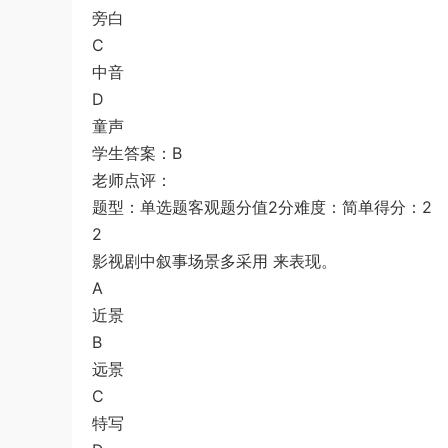
旁白
游客
下载了资源
2015年黑龙江省公务员
7小时前
C
录用考试《行测》真题（公检法卷）答案
中音
及解析
D
童声
学生答案：B
老师点评：
题型：单选题客观题分值2分难度：简单得分：2
2
影视剧中叙事场景多采用 来表现。
A
近景
B
远景
C
特写