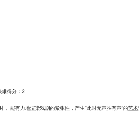
较难得分：2
， 能有力地渲染戏剧的紧张性，产生“此时无声胜有声”的
艺术