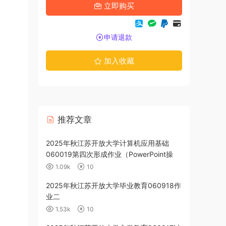
立即购买
申请退款
加入收藏
推荐文章
2026年春江苏开放大学形势与政策060112
2025年秋江
专题一专题二专题三专题四合集答案
专题一测试题
6.39k
20
2.55k
2026年春江苏开放大学文献检索与论文写
2025年秋江
作060930第三次过程性作业答案
业三答案
1.07k
10
2.42k