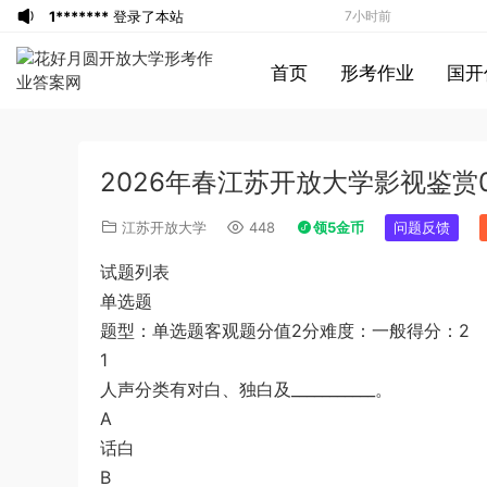
1*******
登录了本站
7小时前
u*******
登录了本站
7小时前
首页
形考作业
国开
游客
下载了资源
2019年420联考《行
8小时前
测》真题（河南县级以上）答案及解析
a*******
投稿收入增加60块钱
8小时前
a*******
购买了资源
代寫國立空中大學
8小时前
2026年春江苏开放大学影视鉴赏0
作業
u*******
签到打卡，获得1元奖励
9小时前
游客
下载了资源
2019年广东公务员考试
10小时前
江苏开放大学
448
领5金币
问题反馈
《行测》真题（县级）答案及解析
游客
下载了资源
2004年广东公务员考试
10小时前
试题列表
《行测》真题(下半年）答案及解析
u*******
下载了资源
順著大腦來生活：
11小时前
单选题
從起床到就寢，用大腦喜歡的模式，活出
u*******
下载了资源
順著大腦來生活：
11小时前
题型：单选题客观题分值2分难度：一般得分：2
創意、健康與生產力的最高生活法
從起床到就寢，用大腦喜歡的模式，活出
u*******
购买了资源
順著大腦來生活：
11小时前
1
創意、健康與生產力的最高生活法
從起床到就寢，用大腦喜歡的模式，活出
游客
下载了资源
2017年新疆兵团公务员
4分钟前
人声分类有对白、独白及___________。
創意、健康與生產力的最高生活法
录用考试《行测》真题（缺108-110）答
游客
下载了资源
2019年420联考《行
21分钟前
A
案及解析
测》真题（河北卷）答案及解析
游客
下载了资源
2021年公务员多省联考
3小时前
话白
《申论》题（广西B卷）及参考答案
1*******
登录了本站
6小时前
B