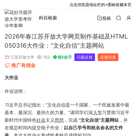
点击浏览器地址栏的⭐图标收藏本页
科目检索
投稿
2026年春江苏开放大学网页制作基础及HTML
050316大作业：“文化自信”主题网站
江苏开放大学
152
领5金币
问题反馈
反馈回复
推广有佣金
大作业
作业说明：
习近平总书记指出：“文化自信是一个国家、一个民族发展中最
基本、最深沉、最持久的力量。”请同学们深
入学
习贯彻习近平
新时代中国特色
社会
主义
思想
，完成
“文化自信”主题网站
，并
在规定时间内提交电子作业：
以
自己学号和姓名命
名
的文件
夹，
本次大作业占形成性考核总成绩的30%。