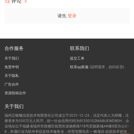
评论
0
请先
登录
合作服务
联系我们
关于我们
提交工单
免责申明
联系qq客服
(说明需求，勿问在否)
关于隐私
广告合作
资源投稿合作
关于我们
福州正晓曦信息技术有限责任公司成立于2021-12-23，法定代表人为郑曦，注
册资本为100万元人民币，统一社会信用代码为91350102MA8UEWD80H，企
业地址位于福建省福州市鼓楼区鼓西街道杨桥路118号宏杨新城4#楼6层办公C-
6，所属行业为软件和信息技术服务业，经营范围包含:一般项目:信息技术咨询