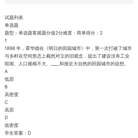
试题列表
单选题
题型：单选题客观题分值2分难度：简单得分：2
1
1898 年，霍华德在《明日的田园城市》中，第一次打破了城市
与乡村在空间形态上截然对立的旧观念，提出了建设没有工业
喧闹、人口规模不大、____和接近大自然的田园城市的设想。
A
低层
B
高密度
C
高层
D
低密度
学生答案：D