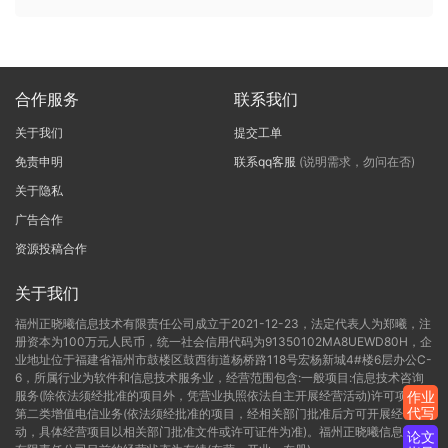
合作服务
联系我们
关于我们
提交工单
免责申明
联系qq客服
(说明需求，勿问在否)
关于隐私
广告合作
资源投稿合作
关于我们
福州正晓曦信息技术有限责任公司成立于2021-12-23，法定代表人为郑曦，注
册资本为100万元人民币，统一社会信用代码为91350102MA8UEWD80H，企
业地址位于福建省福州市鼓楼区鼓西街道杨桥路118号宏杨新城4#楼6层办公C-
6，所属行业为软件和信息技术服务业，经营范围包含:一般项目:信息技术咨询
服务(除依法须经批准的项目外，凭营业执照依法自主开展经营活动)许可项目:
作业
代写
第二类增值电信业务(依法须经批准的项目，经相关部门批准后方可开展经营活
动，具体经营项目以相关部门批准文件或许可证件为准)。福州正晓曦信息技术
论文