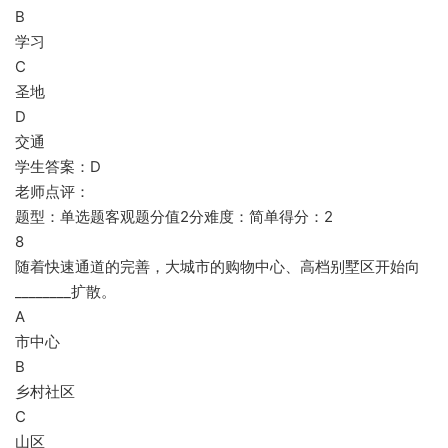
B
学习
C
圣地
D
交通
学生答案：D
老师点评：
题型：单选题客观题分值2分难度：简单得分：2
8
随着快速通道的完善，大城市的购物中心、高档别墅区开始向
________扩散。
A
市中心
B
乡村社区
C
山区