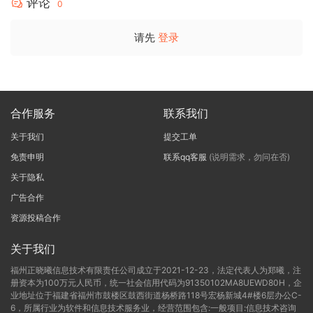
评论
0
请先
登录
合作服务
联系我们
关于我们
提交工单
免责申明
联系qq客服
(说明需求，勿问在否)
关于隐私
广告合作
资源投稿合作
关于我们
福州正晓曦信息技术有限责任公司成立于2021-12-23，法定代表人为郑曦，注
册资本为100万元人民币，统一社会信用代码为91350102MA8UEWD80H，企
业地址位于福建省福州市鼓楼区鼓西街道杨桥路118号宏杨新城4#楼6层办公C-
6，所属行业为软件和信息技术服务业，经营范围包含:一般项目:信息技术咨询