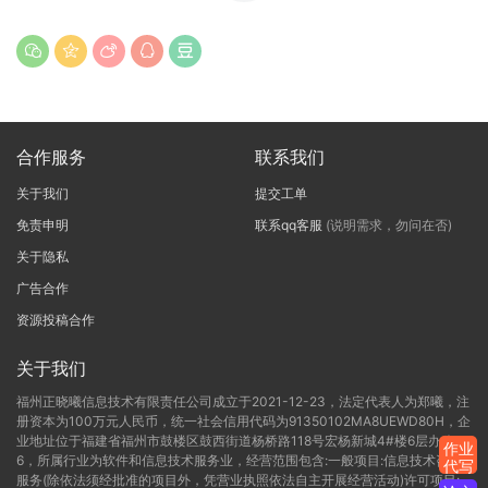
合作服务
联系我们
关于我们
提交工单
免责申明
联系qq客服
(说明需求，勿问在否)
关于隐私
广告合作
资源投稿合作
关于我们
福州正晓曦信息技术有限责任公司成立于2021-12-23，法定代表人为郑曦，注
册资本为100万元人民币，统一社会信用代码为91350102MA8UEWD80H，企
业地址位于福建省福州市鼓楼区鼓西街道杨桥路118号宏杨新城4#楼6层办公C-
作业
6，所属行业为软件和信息技术服务业，经营范围包含:一般项目:信息技术咨询
代写
服务(除依法须经批准的项目外，凭营业执照依法自主开展经营活动)许可项目: