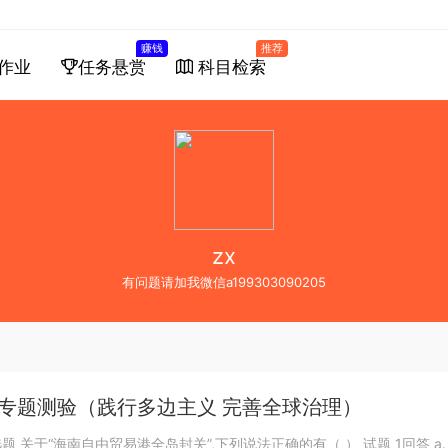
赚钱
推荐
作业
任务悬赏
科目检索
zx
有问题请加我微信a199303090205
专题测验（践行多边主义 完善全球治理）
关于“海南自由贸易港全岛封关”,下列说法正确的有（ ） 试题 1回答 a. “二