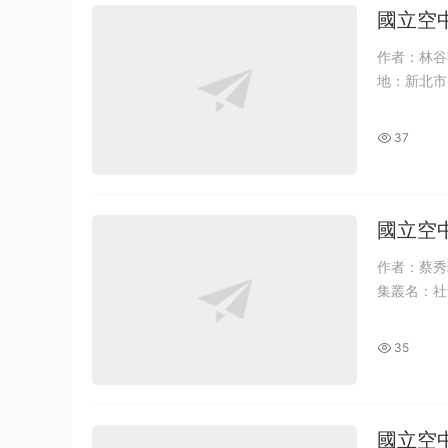
國立空
作者：林谷燕, 吳來信,
37
國立空
作者：蔡秀玲, 林應群, 林烝
35
國立空