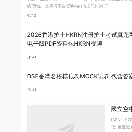
录用考试《行测》真题（公检法卷）答案
1*******
登录了本站
5小时前
线”管住，是将海南自贸港与内地之间作为“二...
及解析
12
2026香港护士HKRN注册护士考试
电子版PDF资料包HKRN视频
41
DSE香港名校模拟卷MOCK试卷 包含答案
41
國立空中
ISBN：97
信; 葉至誠