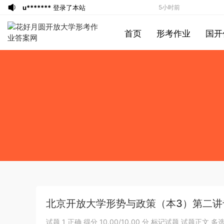
u*******
登录了本站
5小时前
游客
下载了资源
2019年420联考《行
5小时前
首页
形考作业
国开
测》真题（河南县级以上）答案及解析
a*******
投稿收入增加60块钱
6小时前
a*******
购买了资源
代寫國立空中大學
6小时前
作業
u*******
签到打卡，获得1元奖励
7小时前
游客
下载了资源
2019年广东公务员考试
8小时前
《行测》真题（县级）答案及解析
游客
下载了资源
2004年广东公务员考试
8小时前
《行测》真题(下半年）答案及解析
u*******
下载了资源
順著大腦來生活：
8小时前
從起床到就寢，用大腦喜歡的模式，活出
u*******
下载了资源
順著大腦來生活：
8小时前
創意、健康與生產力的最高生活法
從起床到就寢，用大腦喜歡的模式，活出
u*******
购买了资源
順著大腦來生活：
8小时前
創意、健康與生產力的最高生活法
從起床到就寢，用大腦喜歡的模式，活出
a*******
投稿收入增加10块钱
8小时前
創意、健康與生產力的最高生活法
u*******
加入了本站
8小时前
游客
下载了资源
2021年公务员多省联考
38分钟前
北京开放大学形势与政策（本3）第二讲
《申论》题（广西B卷）及参考答案
1*******
登录了本站
4小时前
游客
下载了资源
2015年黑龙江省公务员
4小时前
试题 1 正确 得分 10.00/10.00 分 标记试题 试题正文 多选题 