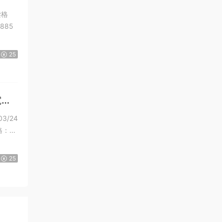
读格
885
25
電子
3/24
4012355 EISBN：9786264012348 規格：...
25