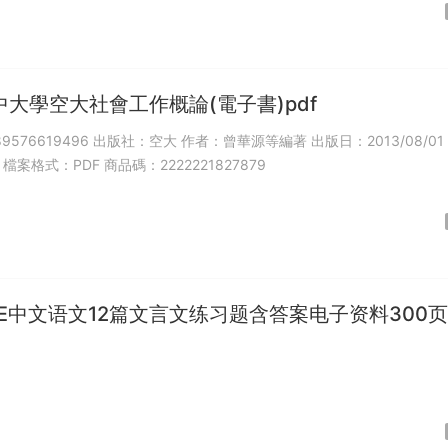
大學空大社會工作概論(電子書)pdf
789576619496 出版社：空大 作者：曾華源等編著 出版日：2013/08/01
檔案格式：PDF 商品碼：2222221827879
SE中文语文12篇文言文练习题含答案电子资料300页
笔记