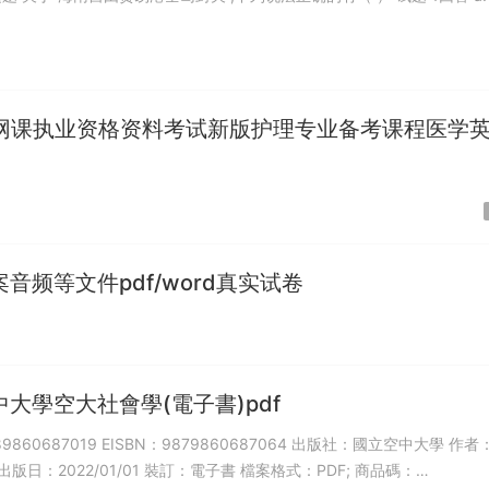
真题网课执业资格资料考试新版护理专业备考课程医学
音频等文件pdf/word真实试卷
大學空大社會學(電子書)pdf
89860687019 EISBN：9879860687064 出版社：國立空中大學 作
 出版日：2022/01/01 裝訂：電子書 檔案格式：PDF; 商品碼：