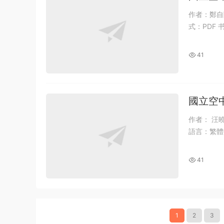
作者：鄭自隆
式：PDF 
41
國立空
書pdf
作者： 汪曉
41
1
2
3