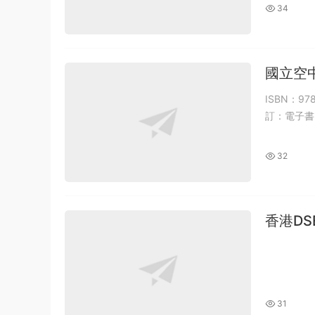
34
國立空中
ISBN：9
訂：電子書 
32
香港D
PDF非
31