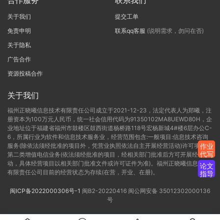
合作服务
联系我们
关于我们
提交工单
免责申明
联系qq客服
(说明需求，勿问在否)
关于隐私
广告合作
资源投稿合作
关于我们
福州正晓曦信息技术有限责任公司成立于2021-12-23，法定代表人为郑曦，注
册资本为100万元人民币，统一社会信用代码为91350102MA8UEWD80H，企
业地址位于福建省福州市鼓楼区鼓西街道杨桥路118号宏杨新城4#楼6层办公C-
6，所属行业为软件和信息技术服务业，经营范围包含:一般项目:信息技术咨询
服务(除依法须经批准的项目外，凭营业执照依法自主开展经营活动)许可项目:
作业
代写
第二类增值电信业务(依法须经批准的项目，经相关部门批准后方可开展经营活
动，具体经营项目以相关部门批准文件或许可证件为准)。福州正晓曦信息技术
论文
有限责任公司目前的经营状态为存续(在营，开业、在册)。
指导
闽ICP备2022000306号-1
闽B2-20220416
闽公网安备 35012302000136
号