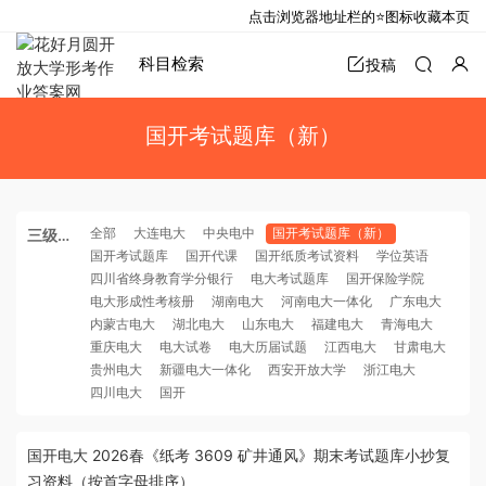
点击浏览器地址栏的⭐图标收藏本页
科目检索
投稿
国开考试题库（新）
全部
大连电大
中央电中
国开考试题库（新）
三级分
国开考试题库
国开代课
国开纸质考试资料
学位英语
类
四川省终身教育学分银行
电大考试题库
国开保险学院
电大形成性考核册
湖南电大
河南电大一体化
广东电大
内蒙古电大
湖北电大
山东电大
福建电大
青海电大
重庆电大
电大试卷
电大历届试题
江西电大
甘肃电大
贵州电大
新疆电大一体化
西安开放大学
浙江电大
四川电大
国开
国开电大 2026春《纸考 3609 矿井通风》期末考试题库小抄复
习资料（按首字母排序）