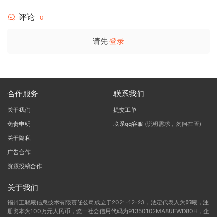
评论
0
请先
登录
合作服务
联系我们
关于我们
提交工单
免责申明
联系qq客服
(说明需求，勿问在否)
关于隐私
广告合作
资源投稿合作
关于我们
福州正晓曦信息技术有限责任公司成立于2021-12-23，法定代表人为郑曦，注
册资本为100万元人民币，统一社会信用代码为91350102MA8UEWD80H，企