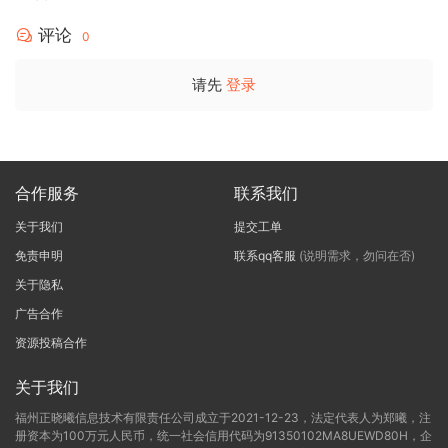
评论
0
请先
登录
合作服务
联系我们
关于我们
提交工单
免责申明
联系qq客服
(说明需求，勿问在否)
关于隐私
广告合作
资源投稿合作
关于我们
福州正晓曦信息技术有限责任公司成立于2021-12-23，法定代表人为郑曦，注
册资本为100万元人民币，统一社会信用代码为91350102MA8UEWD80H，企