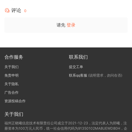
评论
0
请先
登录
合作服务
联系我们
关于我们
提交工单
免责申明
联系qq客服
(说明需求，勿问在否)
关于隐私
广告合作
资源投稿合作
关于我们
福州正晓曦信息技术有限责任公司成立于2021-12-23，法定代表人为郑曦，注
册资本为100万元人民币，统一社会信用代码为91350102MA8UEWD80H，企