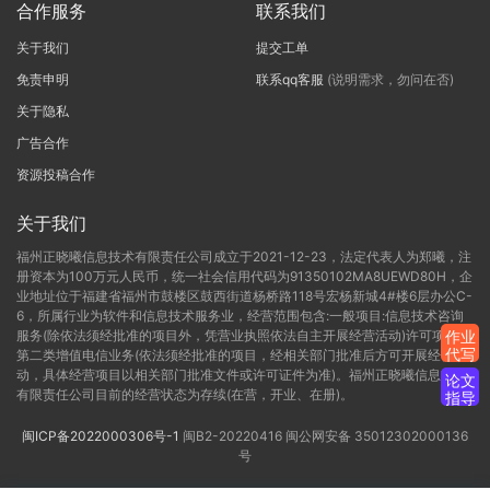
合作服务
联系我们
关于我们
提交工单
免责申明
联系qq客服
(说明需求，勿问在否)
关于隐私
广告合作
资源投稿合作
关于我们
福州正晓曦信息技术有限责任公司成立于2021-12-23，法定代表人为郑曦，注
册资本为100万元人民币，统一社会信用代码为91350102MA8UEWD80H，企
业地址位于福建省福州市鼓楼区鼓西街道杨桥路118号宏杨新城4#楼6层办公C-
6，所属行业为软件和信息技术服务业，经营范围包含:一般项目:信息技术咨询
服务(除依法须经批准的项目外，凭营业执照依法自主开展经营活动)许可项目:
作业
代写
第二类增值电信业务(依法须经批准的项目，经相关部门批准后方可开展经营活
动，具体经营项目以相关部门批准文件或许可证件为准)。福州正晓曦信息技术
论文
有限责任公司目前的经营状态为存续(在营，开业、在册)。
指导
闽ICP备2022000306号-1
闽B2-20220416
闽公网安备 35012302000136
号