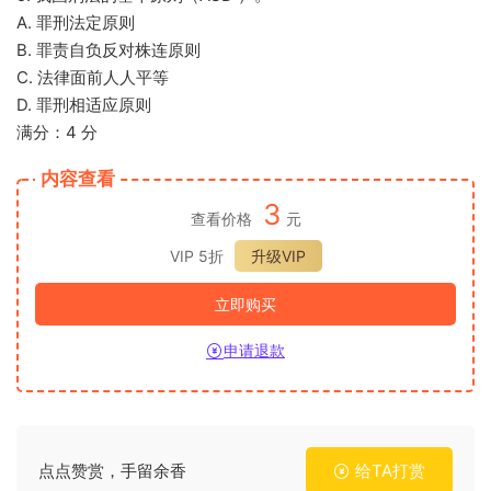
A. 罪刑法定原则
B. 罪责自负反对株连原则
C. 法律面前人人平等
D. 罪刑相适应原则
满分：4 分
内容查看
3
查看价格
元
VIP 5折
升级VIP
立即购买
申请退款
点点赞赏，手留余香
给TA打赏