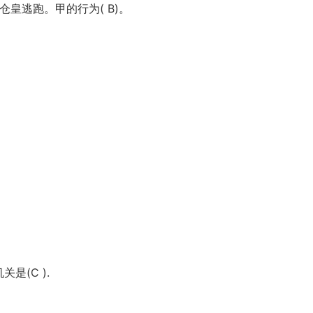
仓皇逃跑。甲的行为( B)。
是(C ).