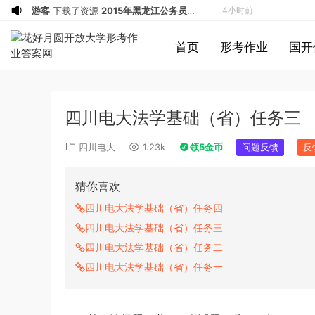
u*******
签到打卡，获得1元奖励
5小时前
u*******
签到打卡，获得1元奖励
6小时前
首页
形考作业
国开
u*******
签到打卡，获得1元奖励
7小时前
游客
下载了资源
2009年黑龙江省申论
8小时前
（A卷）真题及参考答案
u*******
签到打卡，获得1元奖励
8小时前
四川电大法学基础（省）任务三
u*******
签到打卡，获得1元奖励
8小时前
游客
下载了资源
2019年广东公务员考试
9小时前
四川电大
1.23k
领5金币
问题反馈
反
《行测》真题（县级）答案及解析
u*******
签到打卡，获得1元奖励
9小时前
游客
下载了资源
2016年0423浙江公务
11小时前
猜你喜欢
员考试《行测》真题（A卷）参考答案及
游客
下载了资源
2016年重庆市公务员考
12小时前
四川电大法学基础（省）任务四
解析
试《行测》真题（下半年卷）答案及解析
游客
下载了资源
2021年公务员多省联考
14小时前
四川电大法学基础（省）任务三
《申论》题（河南乡镇卷）及参考答案
游客
下载了资源
2009年广东公务员考试
1小时前
四川电大法学基础（省）任务二
《行测》真题答案及解析
游客
下载了资源
2004年广东公务员考试
1小时前
四川电大法学基础（省）任务一
《行测》真题(下半年）答案及解析
游客
下载了资源
2019年420联考《行
2小时前
测》真题（河南县级以上）答案及解析
游客
下载了资源
2013年广东公务员考试
4小时前