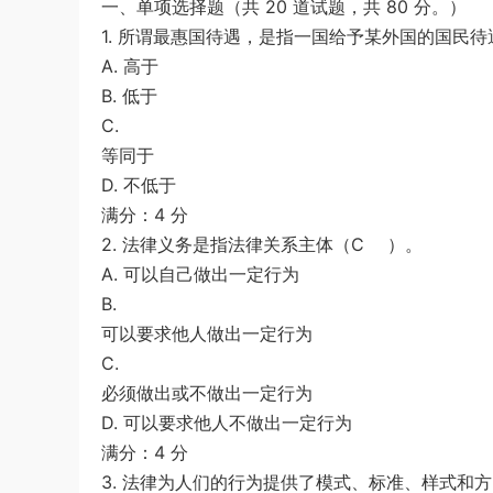
一、单项选择题（共 20 道试题，共 80 分。）
《行测》三卷答案及解析
游客
下载了资源
2015年黑龙江公务员考
4小时前
1. 所谓最惠国待遇，是指一国给予某外国的国民待
试《申论》及参考答案（公检法B）
A. 高于
B. 低于
C.
等同于
D. 不低于
满分：4 分
2. 法律义务是指法律关系主体（C ）。
A. 可以自己做出一定行为
B.
可以要求他人做出一定行为
C.
必须做出或不做出一定行为
D. 可以要求他人不做出一定行为
满分：4 分
3. 法律为人们的行为提供了模式、标准、样式和方向