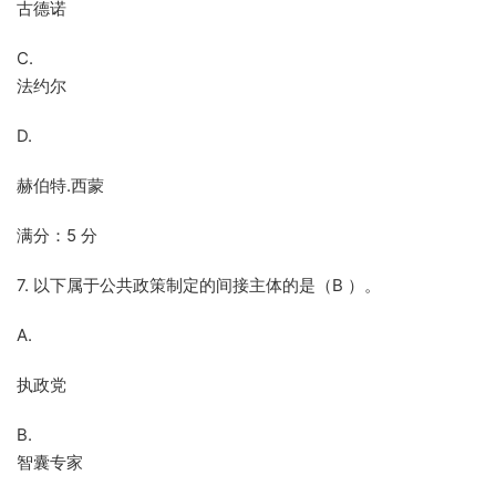
古德诺
C.
法约尔
D.
赫伯特.西蒙
满分：5 分
7. 以下属于公共政策制定的间接主体的是（B ）。
A.
执政党
B.
智囊专家