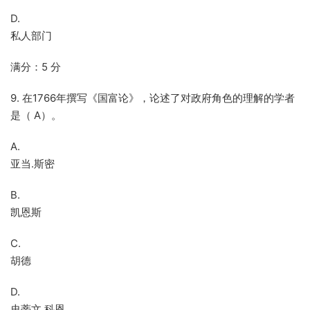
D.
私人部门
满分：5 分
9. 在1766年撰写《国富论》，论述了对政府角色的理解的学者
是（ A）。
A.
亚当.斯密
B.
凯恩斯
C.
胡德
D.
史蒂文.科恩