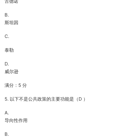
古德诺
B.
斯坦因
C.
泰勒
D.
威尔逊
满分：5 分
5. 以下不是公共政策的主要功能是（D ）
A.
导向性作用
B.