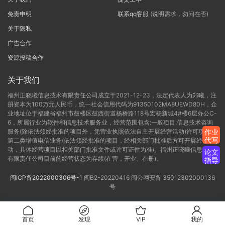
免责申明
联系qq客服
(说明需求，勿问在否)
关于隐私
广告合作
资源投稿合作
关于我们
福州正晓曦信息技术有限责任公司成立于2021-12-23，法定代表人为郑曦，注
册资本为100万元人民币，统一社会信用代码为91350102MA8UEWD80H，企
业地址位于福建省福州市鼓楼区鼓西街道杨桥路118号宏杨新城4#楼6层办公C-
6，所属行业为软件和信息技术服务业，经营范围包含:一般项目:信息技术咨询
服务(除依法须经批准的项目外，凭营业执照依法自主开展经营活动)许可项目:
作业
代写
第二类增值电信业务(依法须经批准的项目，经相关部门批准后方可开展经营活
动，具体经营项目以相关部门批准文件或许可证件为准)。福州正晓曦信息技术
论文
有限责任公司目前的经营状态为存续(在营，开业、在册)。
指导
闽ICP备2022000306号-1
闽B2-20220416
闽公网安备 35012302000136
号
首页
发现
VIP
我的