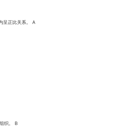
内呈正比关系。 A
组织。 B