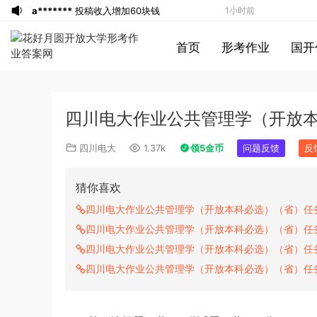
a*******
投稿收入增加60块钱
1小时前
u*******
签到打卡，获得1元奖励
2小时前
首页
形考作业
国开
游客
下载了资源
2019年广东公务员考试
3小时前
《行测》真题（县级）答案及解析
游客
下载了资源
2004年广东公务员考试
3小时前
《行测》真题(下半年）答案及解析
u*******
下载了资源
順著大腦來生活：
4小时前
四川电大作业公共管理学（开放
從起床到就寢，用大腦喜歡的模式，活出
u*******
下载了资源
順著大腦來生活：
4小时前
創意、健康與生產力的最高生活法
從起床到就寢，用大腦喜歡的模式，活出
u*******
购买了资源
順著大腦來生活：
4小时前
四川电大
1.37k
领5金币
问题反馈
反
創意、健康與生產力的最高生活法
從起床到就寢，用大腦喜歡的模式，活出
a*******
投稿收入增加10块钱
4小时前
創意、健康與生產力的最高生活法
u*******
加入了本站
4小时前
猜你喜欢
u*******
加入了本站
4小时前
四川电大作业公共管理学（开放本科必选）（省）任
u*******
签到打卡，获得1元奖励
5小时前
四川电大作业公共管理学（开放本科必选）（省）任
u*******
签到打卡，获得1元奖励
5小时前
四川电大作业公共管理学（开放本科必选）（省）任
1*******
登录了本站
4分钟前
四川电大作业公共管理学（开放本科必选）（省）任
u*******
登录了本站
20分钟前
游客
下载了资源
2019年420联考《行
34分钟前