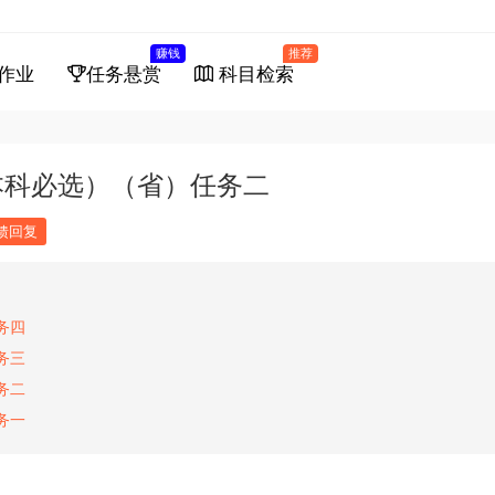
赚钱
推荐
作业
任务悬赏
科目检索
本科必选）（省）任务二
馈回复
务四
务三
务二
务一