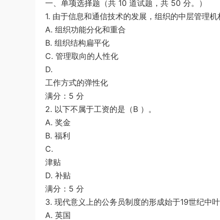
一、单项选择题（共 10 道试题，共 50 分。）
测》真题（河南县级以上）答案及解析
a*******
购买了资源
代寫國立空中大學
1小时前
1. 由于信息和通信技术的发展，组织的中层管理
作業
A. 组织功能分化和重合
B. 组织结构扁平化
C. 管理取向的人性化
D.
工作方式的弹性化
满分：5 分
2. 以下不属于工资的是（B ）。
A. 奖金
B. 福利
C.
津贴
D. 补贴
满分：5 分
3. 现代意义上的公务员制度的形成始于19世纪中叶
A. 英国