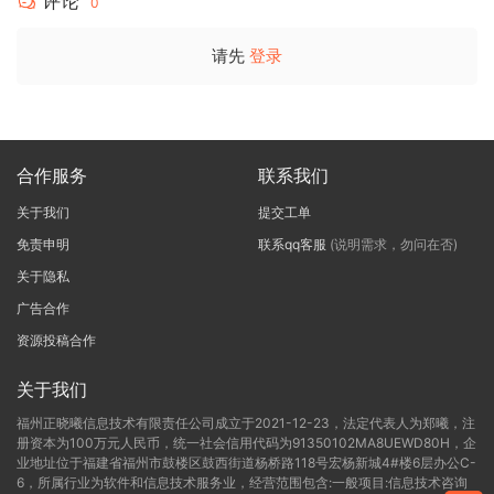
评论
0
请先
登录
合作服务
联系我们
关于我们
提交工单
免责申明
联系qq客服
(说明需求，勿问在否)
关于隐私
广告合作
资源投稿合作
关于我们
福州正晓曦信息技术有限责任公司成立于2021-12-23，法定代表人为郑曦，注
册资本为100万元人民币，统一社会信用代码为91350102MA8UEWD80H，企
业地址位于福建省福州市鼓楼区鼓西街道杨桥路118号宏杨新城4#楼6层办公C-
6，所属行业为软件和信息技术服务业，经营范围包含:一般项目:信息技术咨询