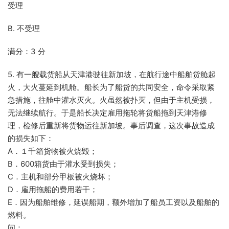
受理
B. 不受理
满分：3 分
5. 有一艘载货船从天津港驶往新加坡，在航行途中船舶货舱起
火，大火蔓延到机舱。船长为了船货的共同安全，命令采取紧
急措施，往舱中灌水灭火。火虽然被扑灭，但由于主机受损，
无法继续航行。于是船长决定雇用拖轮将货船拖到天津港修
理，检修后重新将货物运往新加坡。事后调查，这次事故造成
的损失如下：
A．１千箱货物被火烧毁；
B．600箱货由于灌水受到损失；
C．主机和部分甲板被火烧坏；
D．雇用拖船的费用若干；
E．因为船舶维修，延误船期，额外增加了船员工资以及船舶的
燃料。
问：