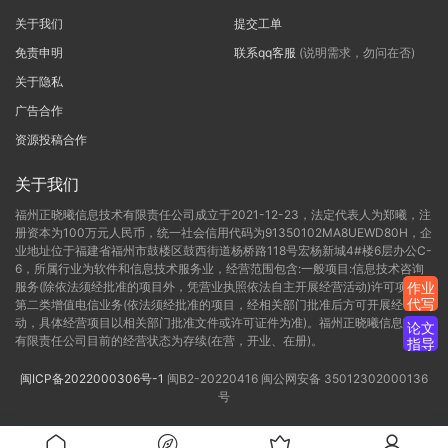
关于我们
提交工单
免责申明
联系qq客服
(说明需求，勿问在否)
关于隐私
广告合作
资源投稿合作
关于我们
福州正晓曦信息技术有限责任公司成立于2021-12-23，法定代表人为郑曦，注
册资本为100万元人民币，统一社会信用代码为91350102MA8UEWD80H，企
业地址位于福建省福州市鼓楼区鼓西街道杨桥路118号宏杨新城4#楼6层办公C-
6，所属行业为软件和信息技术服务业，经营范围包含:一般项目:信息技术咨询
服务(除依法须经批准的项目外，凭营业执照依法自主开展经营活动)许可项目:
作业
代写
第二类增值电信业务(依法须经批准的项目，经相关部门批准后方可开展经营活
动，具体经营项目以相关部门批准文件或许可证件为准)。福州正晓曦信息技术
论文
有限责任公司目前的经营状态为存续(在营，开业、在册)。
指导
闽ICP备2022000306号-1
闽B2-20220416
闽公网安备 35012302000136
号