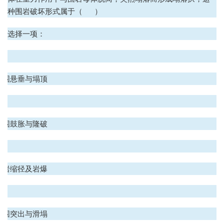
种围岩破坏形式属于（ ）
选择一项：
.
顶围悬垂与塌顶
.
底围鼓胀与隆破
.
围岩缩径及岩爆
.
侧围突出与滑塌