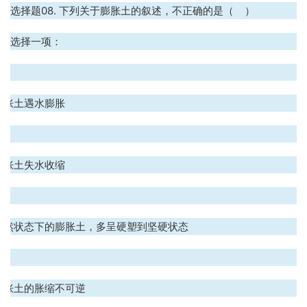
选择题08. 下列关于膨胀土的叙述，不正确的是（ ）
选择一项：
.
膨胀土遇水膨胀
.
膨胀土失水收缩
.
天然状态下的膨胀土，多呈硬塑到坚硬状态
.
膨胀土的胀缩不可逆