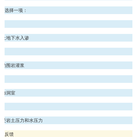
选择一项：
.
防止地下水入渗
.
辅助围岩灌浆
.
装饰洞室
.
承受岩土压力和水压力
反馈