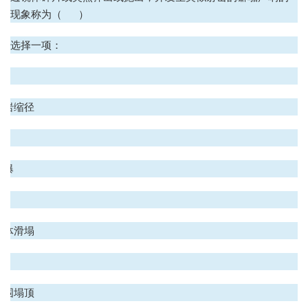
现象称为（ ）
选择一项：
.
围岩缩径
.
岩爆
.
岩体滑塌
.
岩围塌顶