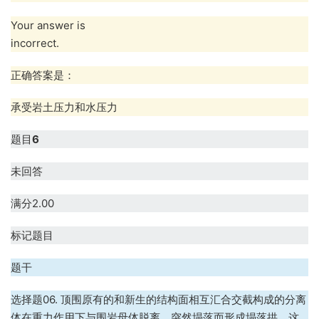
Your answer is
incorrect.
正确答案是：
承受岩土压力和水压力
题目
6
未回答
满分2.00
标记题目
题干
选择题06. 顶围原有的和新生的结构面相互汇合交截构成的分离
体在重力作用下与围岩母体脱离，突然塌落而形成塌落拱，这