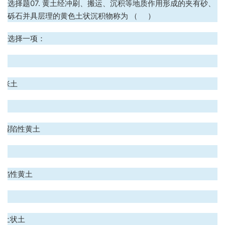
选择题07. 黄土经冲刷、搬运、沉积等地质作用形成的夹有砂、
砾石并具层理的黄色土状沉积物称为 （ ）
选择一项：
.
膨胀土
.
非湿陷性黄土
.
湿陷性黄土
.
黄土状土