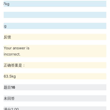
5.7kg
.
3kg
反馈
Your answer is
incorrect.
正确答案是：
63.5kg
题目
16
未回答
满分2.00