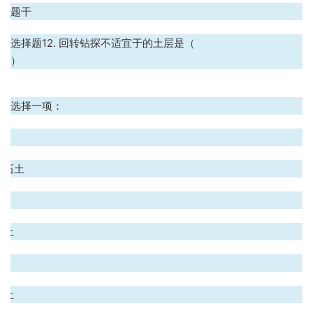
题干
选择题12. 回转钻探不适宜于的土层是（
）
选择一项：
.
碎石土
.
粉土
.
砂土