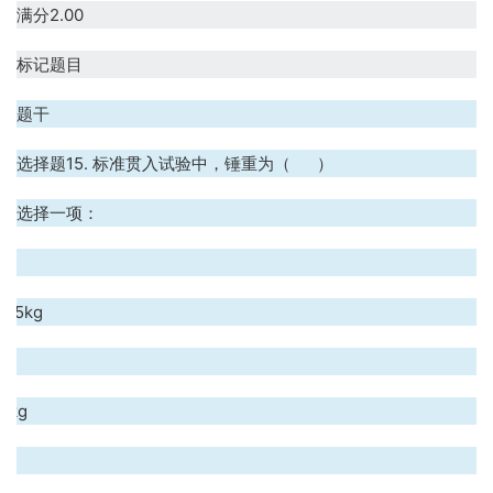
满分2.00
标记题目
题干
选择题15. 标准贯入试验中，锤重为（ ）
选择一项：
.
3.5kg
.
0kg
.