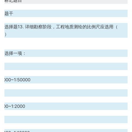
标记题目
题干
选择题13. 详细勘察阶段，工程地质测绘的比例尺应选用（
）
选择一项：
.
:5000~1:50000
.
:500~1:2000
.