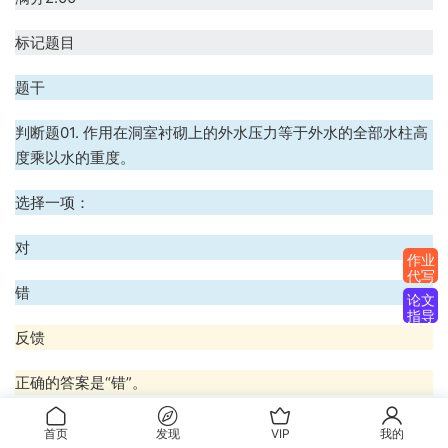
标记题目
题干
判断题01. 作用在洞室衬砌上的外水压力等于外水的全部水柱高
度乘以水的重度。
选择一项：
对
作业
代写
错
论文
指导
反馈
正确的答案是“错”。
题目
17
首页
发现
VIP
我的