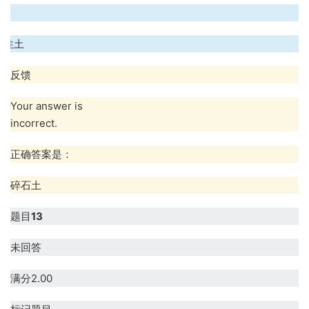
.
粘性土
反馈
Your answer is
incorrect.
正确答案是：
碎石土
题目
13
未回答
满分2.00