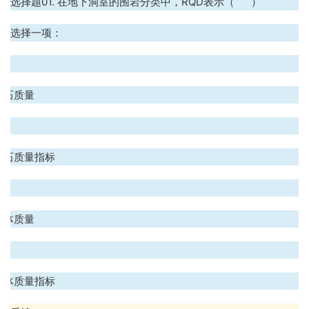
选择题01. 在地下洞室的围岩分类中，RQD表示（ ）
选择一项：
.
岩石质量
.
岩石质量指标
.
岩体质量
.
岩体质量指标