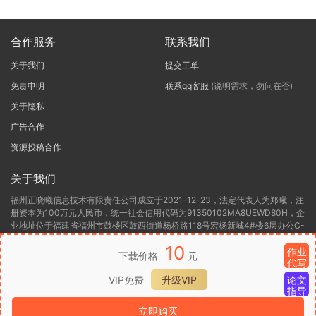
合作服务
联系我们
关于我们
提交工单
免责申明
联系qq客服
(说明需求，勿问在否)
关于隐私
广告合作
资源投稿合作
关于我们
福州正晓曦信息技术有限责任公司成立于2021-12-23，法定代表人为郑曦，注
册资本为100万元人民币，统一社会信用代码为91350102MA8UEWD80H，企
业地址位于福建省福州市鼓楼区鼓西街道杨桥路118号宏杨新城4#楼6层办公C-
6，所属行业为软件和信息技术服务业，经营范围包含:一般项目:信息技术咨询
10
服务(除依法须经批准的项目外，凭营业执照依法自主开展经营活动)许可项目:
作业
下载价格
元
代写
第二类增值电信业务(依法须经批准的项目，经相关部门批准后方可开展经营活
动，具体经营项目以相关部门批准文件或许可证件为准)。福州正晓曦信息技术
VIP免费
升级VIP
论文
有限责任公司目前的经营状态为存续(在营，开业、在册)。
指导
立即购买
闽ICP备2022000306号-1
闽B2-20220416
闽公网安备 35012302000136