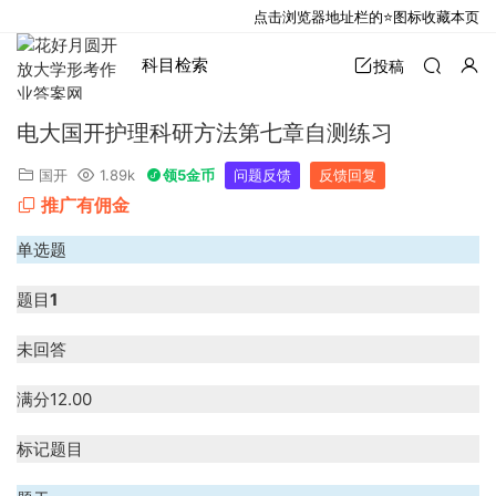
点击浏览器地址栏的⭐图标收藏本页
科目检索
投稿
电大国开护理科研方法第七章自测练习
国开
1.89k
领5金币
问题反馈
反馈回复
推广有佣金
单选题
题目
1
未回答
满分
12.00
标记题目