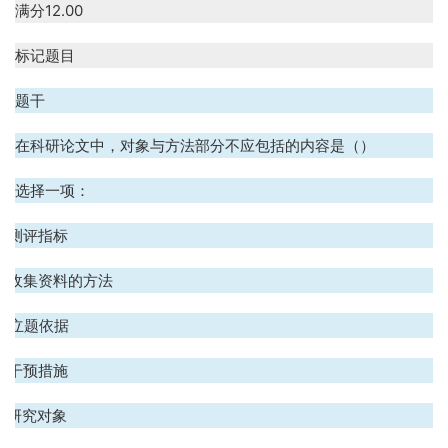
满分
12.00
标记题目
题干
在科研论文中，对象与方法部分不应包括的内容是（）
选择一项：
A. 测评指标
B. 收集资料的方法
C. 立题依据
D. 干预措施
E. 研究对象