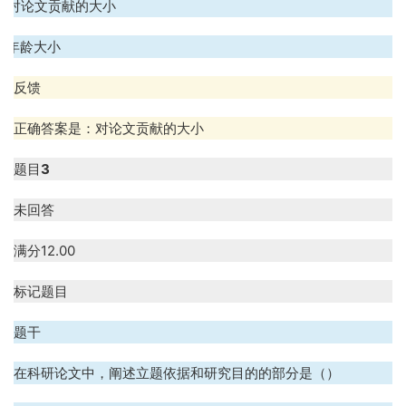
D. 对论文贡献的大小
E. 年龄大小
反馈
正确答案是：对论文贡献的大小
题目
3
未回答
满分
12.00
标记题目
题干
在科研论文中，阐述立题依据和研究目的的部分是（）