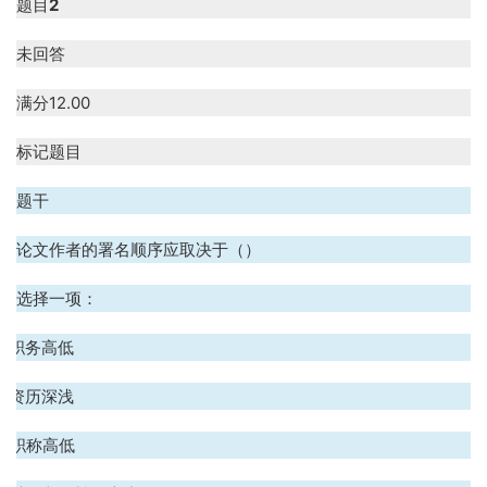
题目
2
未回答
满分
12.00
标记题目
题干
论文作者的署名顺序应取决于（）
选择一项：
A. 职务高低
B. 资历深浅
C. 职称高低