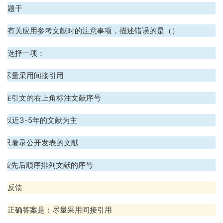
题干
有关应用参考文献时的注意事项，描述错误的是（）
选择一项：
A. 尽量采用间接引用
B. 在引文的右上角标注文献序号
. 以近
3-5
年的文献为主
D. 只著录公开发表的文献
E. 按先后顺序排列文献的序号
反馈
正确答案是：尽量采用间接引用