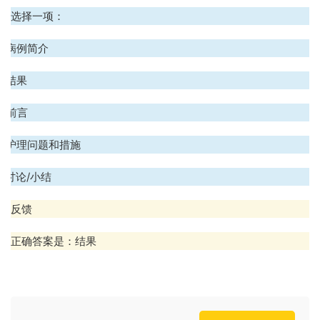
选择一项：
A. 病例简介
. 结果
. 前言
D. 护理问题和措施
. 讨论
/
小结
反馈
正确答案是：结果