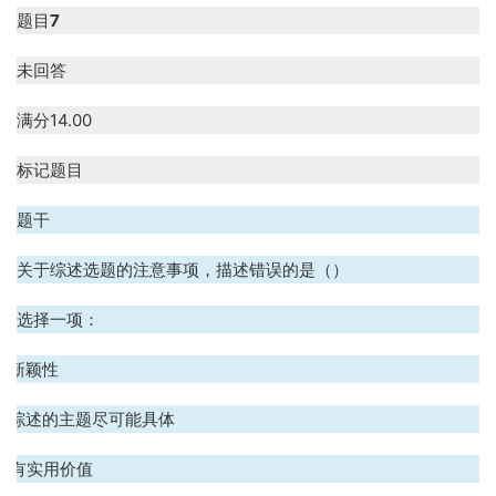
题目
7
未回答
满分
14.00
标记题目
题干
关于综述选题的注意事项，描述错误的是（）
选择一项：
A. 新颖性
B. 综述的主题尽可能具体
C. 有实用价值