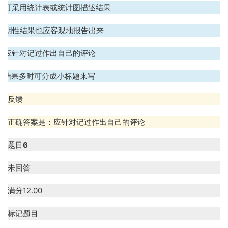
B. 可采用统计表或统计图描述结果
C. 阴性结果也应客观地报告出来
D. 应针对记过作出自己的评论
E. 结果多时可分成小标题来写
反馈
正确答案是：应针对记过作出自己的评论
题目
6
未回答
满分
12.00
标记题目