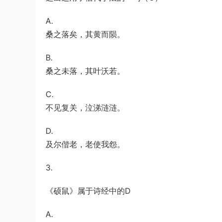
A.
桑之落矣，其黄而陨。
B.
桑之未落，其叶沃若。
C.
不见复关，泣涕涟涟。
D.
及尔偕老，老使我怨。
3.
《硕鼠》属于诗经中的D
A.