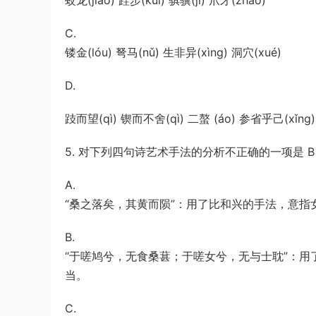
蛟龙(jiāo) 跬步(kuǐ) 骐骥(jì) 爪牙(zhǎo)
C.
镂金(lóu) 弩马(nǔ) 生非异(xìng) 洞穴(xué)
D.
跂而望(qì) 锲而不舍(qì) 二螯 (áo) 参省乎己(xǐng)
5. 对下列四句诗艺术手法的分析不正确的一项是 B
A.
“桑之落矣，其黄而陨”：用了比和兴的手法，意指
B.
“于嗟鸠兮，无食桑葚；于嗟女兮，无与士耽”：
当。
C.