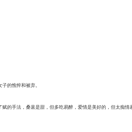
女子的憔悴和被弃。
用了赋的手法，桑葚是甜，但多吃易醉，爱情是美好的，但太痴情