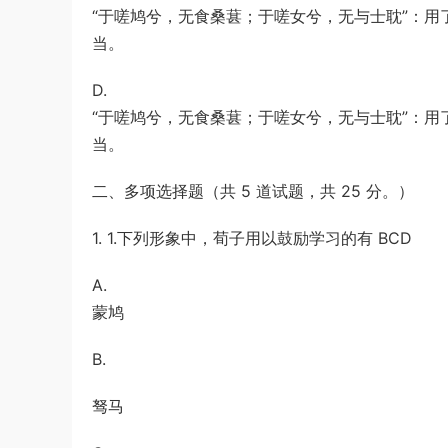
“于嗟鸠兮，无食桑葚；于嗟女兮，无与士耽”：
当。
D.
“于嗟鸠兮，无食桑葚；于嗟女兮，无与士耽”：
当。
二、多项选择题（共 5 道试题，共 25 分。）
1. 1.下列形象中，荀子用以鼓励学习的有 BCD
A.
蒙鸠
B.
驽马