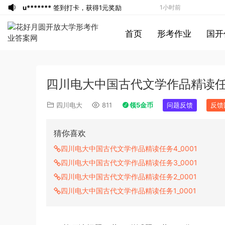
u*******
签到打卡，获得1元奖励
1小时前
游客
下载了资源
2015年黑龙江公务员考
1小时前
首页
形考作业
国开
试《行测》卷答案及解析
u*******
登录了本站
1小时前
u*******
签到打卡，获得1元奖励
1小时前
游客
下载了资源
2022年下半年教师资格
2小时前
四川电大中国古代文学作品精读任务
证考试《综合素质》（小学）解析
游客
下载了资源
2013年下半年教师资格
2小时前
证考试《教育知识与能力》（中学）真题
游客
下载了资源
2018年下半年教师资格
2小时前
四川电大
811
领5金币
问题反馈
反馈
（解析）
证考试《初中化学》题解析
游客
下载了资源
2015年上半年教师资格
5小时前
证考试《初中英语》真题解析
游客
下载了资源
2014年下半年教师资格
6小时前
猜你喜欢
证考试《教育知识与能力》（中学）真题
u*******
签到打卡，获得1元奖励
7小时前
四川电大中国古代文学作品精读任务4_0001
（解析）
1*******
登录了本站
7小时前
四川电大中国古代文学作品精读任务3_0001
游客
下载了资源
2017年422公务员联考
16分钟前
四川电大中国古代文学作品精读任务2_0001
《行测》真题（福建卷）答案及解析 (1)
游客
下载了资源
2019年下半年教师资格
19分钟前
四川电大中国古代文学作品精读任务1_0001
证考试《教育知识与能力》（中学）真题
u*******
加入了本站
39分钟前
（解析）
u*******
签到打卡，获得1元奖励
52分钟前