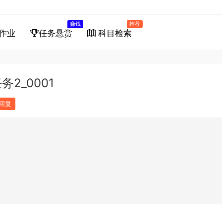
赚钱
推荐
作业
任务悬赏
科目检索
2_0001
回复