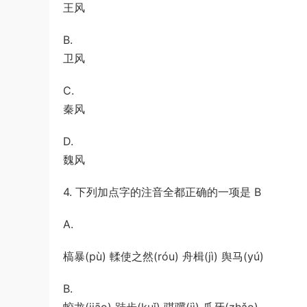
王风
B.
卫风
C.
秦风
D.
魏风
4. 下列加点字的注音全都正确的一项是 B
A.
槁暴(pù) 輮使之然(róu) 舟楫(jì) 舆马(yú)
B.