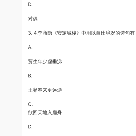
D.
对偶
3. 4.李商隐《安定城楼》中用以自比境况的诗句有 
A.
贾生年少虚垂涕
B.
王粲春来更远游
C.
欲回天地入扁舟
D.