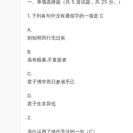
一、单项选择题（共 5 道试题，共 25 分。）
u*******
签到打卡，获得1元奖励
52分钟前
1. 下列各句中没有通假字的一项是 C
A.
则知明而行无过矣
B.
虽有槁暴,不复挺者
C.
君子博学而日参省乎己
D.
君子生非异也
2.
选出运用了借代手法的一句（C）