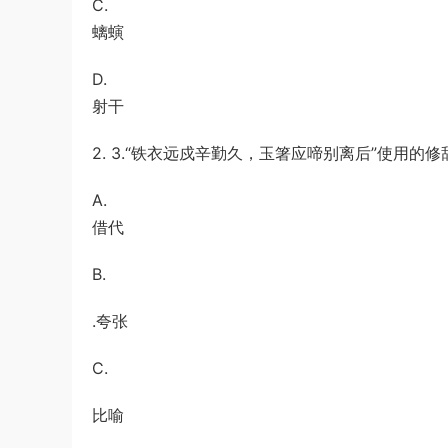
C.
螭螾
D.
射干
2. 3.“铁衣远戍辛勤久，玉箸应啼别离后”使用的修
A.
借代
B.
.夸张
C.
比喻