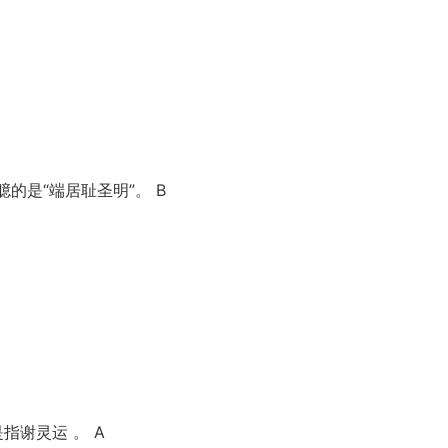
的是“端居耻圣明”。 B
指谢灵运 。 A