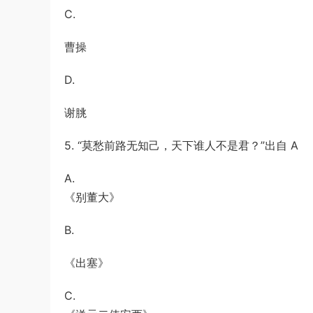
C.
曹操
D.
谢朓
5. “莫愁前路无知己，天下谁人不是君？”出自 A
A.
《别董大》
B.
《出塞》
C.