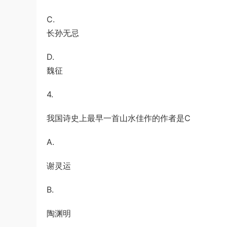
C.
长孙无忌
D.
魏征
4.
我国诗史上最早一首山水佳作的作者是C
A.
谢灵运
B.
陶渊明