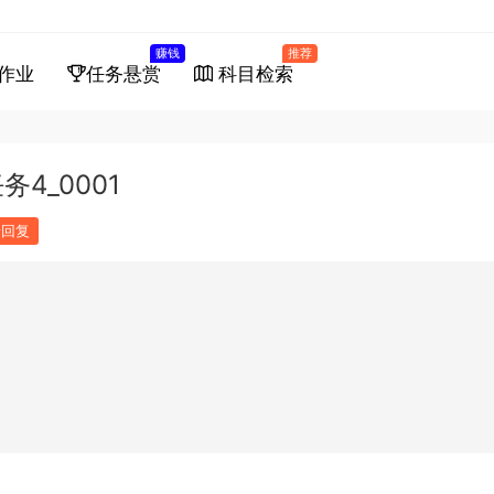
赚钱
推荐
作业
任务悬赏
科目检索
4_0001
馈回复