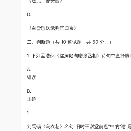
《送元二使安西》
D.
《白雪歌送武判官归京》
二、判断题（共 10 道试题，共 50 分。）
1. 下列孟浩然《临洞庭湖赠张丞相》诗句中直抒胸臆
A.
错误
B.
正确
2.
刘禹锡《乌衣巷》名句“旧时王谢堂前燕”中的“谢”是