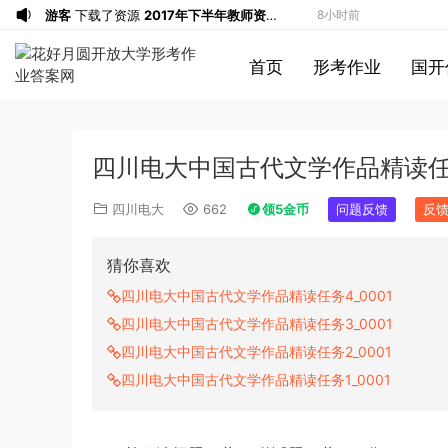
游客
下载了资源
2017年下半年教师资格
8小时前
证考试《综合素质》（小学）解析
u*******
签到打卡，获得1元奖励
8小时前
首页
形考作业
国开
游客
下载了资源
2013年广东公务员考试
9小时前
《行测》三卷答案及解析
u*******
签到打卡，获得1元奖励
9小时前
u*******
登录了本站
9小时前
四川电大中国古代文学作品精读任务
u*******
签到打卡，获得1元奖励
9小时前
u*******
签到打卡，获得1元奖励
11小时前
四川电大
662
领5金币
问题反馈
反
u*******
签到打卡，获得1元奖励
15分钟前
游客
下载了资源
2009年黑龙江省申论
1小时前
猜你喜欢
（A卷）真题及参考答案
u*******
签到打卡，获得1元奖励
2小时前
四川电大中国古代文学作品精读任务4_0001
u*******
签到打卡，获得1元奖励
2小时前
四川电大中国古代文学作品精读任务3_0001
游客
下载了资源
2019年广东公务员考试
2小时前
四川电大中国古代文学作品精读任务2_0001
《行测》真题（县级）答案及解析
u*******
签到打卡，获得1元奖励
3小时前
四川电大中国古代文学作品精读任务1_0001
游客
下载了资源
2016年0423浙江公务
4小时前
员考试《行测》真题（A卷）参考答案及
游客
下载了资源
2016年重庆市公务员考
5小时前