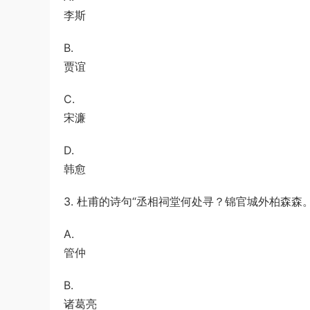
李斯
B.
贾谊
C.
宋濂
D.
韩愈
3. 杜甫的诗句“丞相祠堂何处寻？锦官城外柏森森。”
A.
管仲
B.
诸葛亮