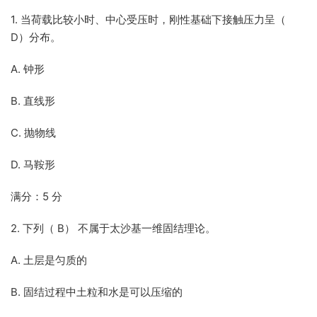
1. 当荷载比较小时、中心受压时，刚性基础下接触压力呈（
D）分布。
A. 钟形
B. 直线形
C. 抛物线
D. 马鞍形
满分：5 分
2. 下列（ B） 不属于太沙基一维固结理论。
A. 土层是匀质的
B. 固结过程中土粒和水是可以压缩的