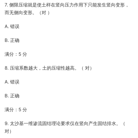
7. 侧限压缩就是使土样在竖向压力作用下只能发生竖向变形，
而无侧向变形。（对 ）
A. 错误
B. 正确
满分：5 分
8. 压缩系数越大，土的压缩性越高。（ 对）
A. 错误
B. 正确
满分：5 分
9. 太沙基一维渗流固结理论要求仅在竖向产生固结排水。（
对）