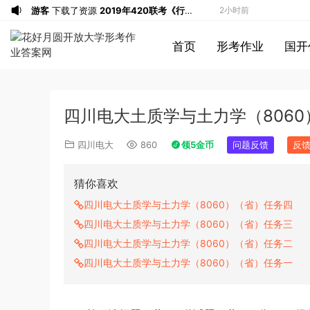
游客
下载了资源
2019年420联考《行
2小时前
测》真题（河南县级以上）答案及解析
a*******
投稿收入增加60块钱
3小时前
首页
形考作业
国开
a*******
购买了资源
代寫國立空中大學
3小时前
作業
u*******
签到打卡，获得1元奖励
4小时前
游客
下载了资源
2019年广东公务员考试
5小时前
四川电大土质学与土力学（806
《行测》真题（县级）答案及解析
游客
下载了资源
2004年广东公务员考试
5小时前
《行测》真题(下半年）答案及解析
u*******
下载了资源
順著大腦來生活：
5小时前
四川电大
860
领5金币
问题反馈
反
從起床到就寢，用大腦喜歡的模式，活出
u*******
下载了资源
順著大腦來生活：
5小时前
創意、健康與生產力的最高生活法
從起床到就寢，用大腦喜歡的模式，活出
u*******
购买了资源
順著大腦來生活：
5小时前
猜你喜欢
創意、健康與生產力的最高生活法
從起床到就寢，用大腦喜歡的模式，活出
a*******
投稿收入增加10块钱
5小时前
四川电大土质学与土力学（8060）（省）任务四
創意、健康與生產力的最高生活法
u*******
加入了本站
5小时前
四川电大土质学与土力学（8060）（省）任务三
u*******
加入了本站
5小时前
四川电大土质学与土力学（8060）（省）任务二
1*******
登录了本站
39分钟前
四川电大土质学与土力学（8060）（省）任务一
游客
下载了资源
2015年黑龙江省公务员
1小时前
录用考试《行测》真题（公检法卷）答案
1*******
登录了本站
2小时前