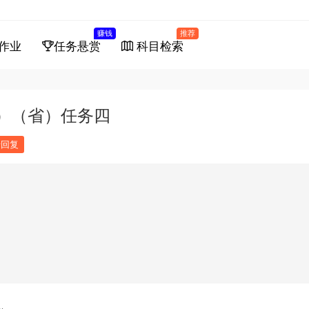
赚钱
推荐
作业
任务悬赏
科目检索
0）（省）任务四
馈回复