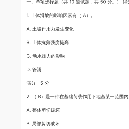
一、单项选择题（共 10 道试题，共 50 分。） 得
及解析
u*******
登录了本站
2小时前
1. 土体滑坡的影响因素有（ A）。
A. 土坡作用力发生变化
B. 土体抗剪强度提高
C. 动水压力的影响
D. 管涌
满分：5 分
2. （ B）是一种在基础荷载作用下地基某一范
A. 整体剪切破坏
B. 局部剪切破坏