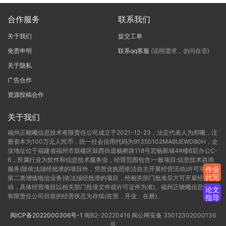
合作服务
联系我们
关于我们
提交工单
免责申明
联系qq客服
(说明需求，勿问在否)
关于隐私
广告合作
资源投稿合作
关于我们
福州正晓曦信息技术有限责任公司成立于2021-12-23，法定代表人为郑曦，注
册资本为100万元人民币，统一社会信用代码为91350102MA8UEWD80H，企
业地址位于福建省福州市鼓楼区鼓西街道杨桥路118号宏杨新城4#楼6层办公C-
6，所属行业为软件和信息技术服务业，经营范围包含:一般项目:信息技术咨询
服务(除依法须经批准的项目外，凭营业执照依法自主开展经营活动)许可项目:
作业
代写
第二类增值电信业务(依法须经批准的项目，经相关部门批准后方可开展经营活
动，具体经营项目以相关部门批准文件或许可证件为准)。福州正晓曦信息技术
论文
有限责任公司目前的经营状态为存续(在营，开业、在册)。
指导
闽ICP备2022000306号-1
闽B2-20220416
闽公网安备 35012302000136
号