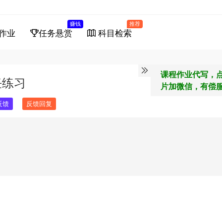
赚钱
推荐
作业
任务悬赏
科目检索
课程作业代写，
任练习
片加微信，有偿
反馈
反馈回复