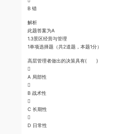

B 错
解析
此题答案为A
1.3景区经营与管理
1单项选择题（共2道题，本题1分）
高层管理者做出的决策具有( )

A 局部性

B 战术性

C 长期性

D 日常性