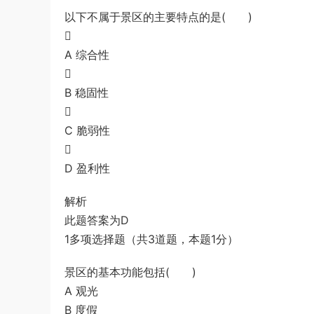
（解析）
1*******
登录了本站
3小时前
以下不属于景区的主要特点的是( )

A 综合性

B 稳固性

C 脆弱性

D 盈利性
解析
此题答案为D
1多项选择题（共3道题，本题1分）
景区的基本功能包括( )
A 观光
B 度假