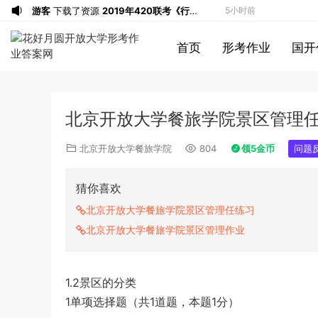
游客
下载了资源
2019年420联考《行
5小时前
测》真题（河南县级以上）答案及解析
u*******
签到打卡，获得1元奖励
5小时前
首页
形考作业
国开
游客
下载了资源
2013年广东公务员考试
5小时前
《行测》三卷答案及解析
游客
下载了资源
2015年河南公务员考试
5小时前
《行测》真题答案及解析
u*******
签到打卡，获得1元奖励
8小时前
北京开放大学餐旅学院景区管理
u*******
登录了本站
8小时前
u*******
签到打卡，获得1元奖励
8小时前
北京开放大学餐旅学院
804
领5金币
问题
u*******
登录了本站
8小时前
u*******
登录了本站
8小时前
猜你喜欢
游客
下载了资源
2013年921公务员考试
9小时前
北京开放大学餐旅学院景区管理任练习
联考《行测》真题答案及解析（河南卷）
u*******
签到打卡，获得1元奖励
9小时前
北京开放大学餐旅学院景区管理作业
(1)
u*******
签到打卡，获得1元奖励
9小时前
游客
下载了资源
2015年上半年教师资格
1小时前
1.2景区的分类
证考试《初中英语》真题解析
游客
下载了资源
2014年下半年教师资格
2小时前
1单项选择题（共1道题，本题1分）
证考试《教育知识与能力》（中学）真题
u*******
签到打卡，获得1元奖励
3小时前