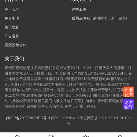
关于我们
提交工单
免责申明
联系qq客服
(说明需求，勿问在否)
关于隐私
广告合作
资源投稿合作
关于我们
福州正晓曦信息技术有限责任公司成立于2021-12-23，法定代表人为郑曦，注
册资本为100万元人民币，统一社会信用代码为91350102MA8UEWD80H，企
业地址位于福建省福州市鼓楼区鼓西街道杨桥路118号宏杨新城4#楼6层办公C-
6，所属行业为软件和信息技术服务业，经营范围包含:一般项目:信息技术咨询
服务(除依法须经批准的项目外，凭营业执照依法自主开展经营活动)许可项目:
作业
代写
第二类增值电信业务(依法须经批准的项目，经相关部门批准后方可开展经营活
动，具体经营项目以相关部门批准文件或许可证件为准)。福州正晓曦信息技术
论文
有限责任公司目前的经营状态为存续(在营，开业、在册)。
指导
闽ICP备2022000306号-1
闽B2-20220416
闽公网安备 35012302000136
号