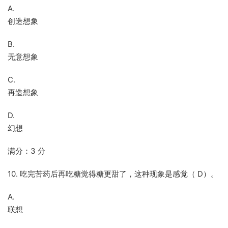
A.
创造想象
B.
无意想象
C.
再造想象
D.
幻想
满分：3 分
10. 吃完苦药后再吃糖觉得糖更甜了，这种现象是感觉（ D）。
A.
联想